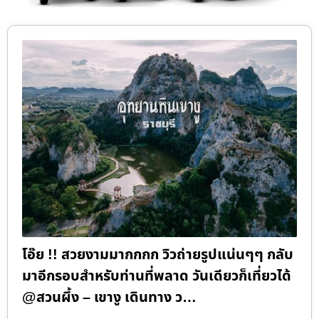
โอ๊ย !! สวยงามมากกกก วิวถ่ายรูปแน่นๆๆ กลับ
มาอีกรอบสำหรับท่านที่พลาด วันเดียวก็เที่ยวได้
@สวนผึ้ง – เขางู เดินทาง ว…