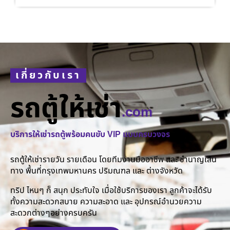
เกี่ยวกับเรา
รถตู้ให้เช่า
.com
บริการให้เช่ารถตู้พร้อมคนขับ VIP แบบครบวงจร
รถตู้ให้เช่ารายวัน รายเดือน โดยทีมงานมืออาชีพ และ ชำนาญเส้น
ทาง พื้นที่กรุงเทพมหานคร ปริมณฑล และ ต่างจังหวัด
ทริป ไหนๆ ก็ สนุก ประทับใจ เมื่อใช้บริการของเรา ลูกค้าจะได้รับ
ทั้งความสะดวกสบาย ความสะอาด และ อุปกรณ์อำนวยความ
สะดวกต่างๆอย่างครบครัน