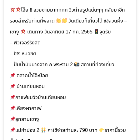
โอ๊ย !! สวยงามมากกกก วิวถ่ายรูปแน่นๆๆ กลับมาอีก
รอบสำหรับท่านที่พลาด
วันเดียวก็เที่ยวได้ @สวนผึ้ง –
เขางู
เดินทาง วันอาทิตย์ 17 กค. 2565
จุดรับ
– ฟิวเจอร์รังสิต
– bts หมอชิต
– ปั้มน้ำมันบางจาก ถ.พระราม 2
สถานที่ท่องเที่ยว
ตลาดน้ำโอ๊ะป่อย
บ้านเทียนหอม
กาแฟชมวิวบ้านเทียนหอม
เคียงผาคาเฟ่
อุทยานเขางู
แม่กำปอง 2
ค่าใช้จ่ายท่านละ 790 บาท
ราคานี้รวม