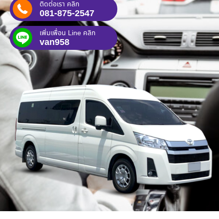
ติดต่อเรา คลิก
081-875-2547
เพิ่มเพื่อน Line คลิก
van958