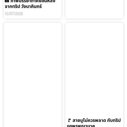
📸 ภาพบรรยากาศย้อนหลัง
จากทริป วังนาคินทร์
31/07/2026
🚩 สายมูไม่ควรพลาด กับทริป
ขอพรพญานาค