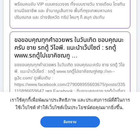
พร้อมคนขับ VIP แบบครบวงจร ทั้งแบบรายวัน รายเดือน โดยทีม
งานมืออาชีพ และ ชำนาญเส้นทาง พื้นที่กรุงเทพมหานคร
ปริมณฑล และ ต่างจังหวัด ทริป ไหนๆ ก็ สนุก ประทับ
ขอขอบคุณทุกคำอวยพร ในวันเกิด ขอบคุณนะ
ครับ ชาย รถตู้ วีไอพี. แนะนำเว๊ปไซต์ : รถตู้
www.รถตู้ไปเขาคิชฌกู …
ขอขอบคุณทุกคำอวยพร ในวันเกิด ขอบคุณนะครับ ชาย รถตู้ วีไอ
พี. แนะนำเว๊ปไซต์ : รถตู้ www.รถตู้ไปเขาคิชฌกูhttp://xn--
g3c.com/ ดูเพิ่มเติม :
https://www.facebook.com/279008955603675/posts/335
115896659647 เพจ Facebook : ทีมงานคุณชาย รถตู้นำเที่ยว
081-875-2547 [vid_embed] รถตู้ให้เช่า.com รถตู้รับเหมา
เราใช้คุกกี้เพื่อพัฒนาประสิทธิภาพ และประสบการณ์ที่ดีในการ
บริการให้เช่ารถตู้พร้อมคนขับ VIP แบบครบวงจร ทั้งแบบรายวัน
ใช้เว็บไซต์ ทำให้เว็บไซต์เป็นประโยชน์ต่อคุณมากยิ่งขึ้น.
รายเดือน โดยทีมงานมืออาชีพ และ ชำนาญเส้นทาง พื้นที่
กรุงเทพมหานคร ปริมณฑล และ ต่างจังหวัด ทริป ไหนๆ ก็ สนุก
รับทราบ
ประทับใจ เมื่อใช้บริการของเรา บริการให้