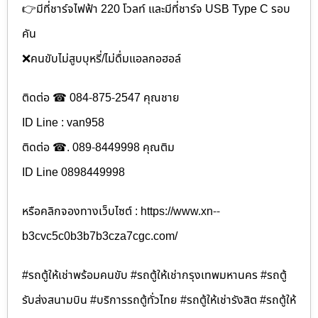
👉มีที่ชาร์จไฟฟ้า 220 โวลท์ และมีที่ชาร์จ USB Type C รอบ
คัน
❌คนขับไม่สูบบุหรี่/ไม่ดื่มแอลกอฮอล์
ติดต่อ ☎ 084-875-2547 คุณชาย
ID Line : van958
ติดต่อ ☎. 089-8449998 คุณติม
ID Line 0898449998
หรือคลิกจองทางเว็บไซต์ : https://www.xn--
b3cvc5c0b3b7b3cza7cgc.com/
#รถตู้ให้เช่าพร้อมคนขับ #รถตู้ให้เช่ากรุงเทพมหานคร #รถตู้
รับส่งสนามบิน #บริการรถตู้ทั่วไทย #รถตู้ให้เช่ารังสิต #รถตู้ให้