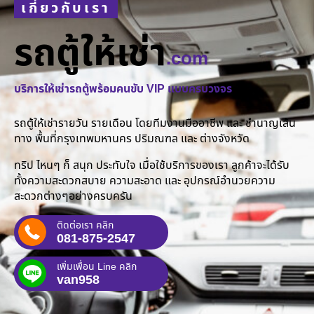
เกี่ยวกับเรา
รถตู้ให้เช่า
.com
บริการให้เช่ารถตู้พร้อมคนขับ VIP แบบครบวงจร
รถตู้ให้เช่ารายวัน รายเดือน โดยทีมงานมืออาชีพ และ ชำนาญเส้น
ทาง พื้นที่กรุงเทพมหานคร ปริมณฑล และ ต่างจังหวัด
ทริป ไหนๆ ก็ สนุก ประทับใจ เมื่อใช้บริการของเรา ลูกค้าจะได้รับ
ทั้งความสะดวกสบาย ความสะอาด และ อุปกรณ์อำนวยความ
สะดวกต่างๆอย่างครบครัน
ติดต่อเรา คลิก
081-875-2547
เพิ่มเพื่อน Line คลิก
van958