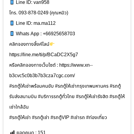
Line ID: van958
โทร. 093-878-0249 (คุณหมิว)
Line ID: ma.ma112
Whats App : +66925658703
คลิกจองทางลิ้งค์ไลน์
https://line.me/ti/p/BCaDC2X5g7
หรือคลิกจองทางเว็บไซต์ : https://www.xn--
b3cvc5c0b3b7b3cza7cgc.com/
#รถตู้ให้เช่าพร้อมคนขับ #รถตู้ให้เช่ากรุงเทพมหานคร #รถตู้
รับส่งสนามบิน #บริการรถตู้ทั่วไทย #รถตู้ให้เช่ารังสิต #รถตู้ให้
เช่าใกล้ฉัน
#รถตู้ให้เช่า #รถตู้เช่า #รถตู้VIP #เช่ารถ #ท่องเที่ยว
ยอดคนดู :
151