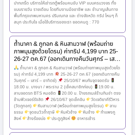
ปากเกร็ด บริการให้เช่ารถตู้พร้อมคนขับ VIP แบบครบวงจร ทั้ง
แบบรายวัน รายเดือน โดยทีมงานมืออาชีพ และ ชำนาญเส้นทาง
พื้นที่กรุงเทพมหานคร ปริมณฑล และ ต่างจังหวัด ทริป ไหนๆ ก็
สนุก ประทับใจ เมื่อใช้บริการของเรา ยอดคนดู : 770
ถ้ำนาคา & ภูทอก & หินสามวาฬ (พร้อมถ่าย
ภาพมุมสูงด้วยโดรน) ค่าทริป 4,199 บาท 25-
26-27 ตค.67 (ออกเดินทางคืนวันศุกร์ – เส…
ถ้ำนาคา & ภูทอก & หินสามวาฬ (พร้อมถ่ายภาพมุมสูงด้วยโด
รน) ค่าทริป 4,199 บาท
25-26-27 ตค.67 (ออกเดินทางคืน
วันศุกร์ – เสาร์ – อาทิตย์)
25/10/67 พบกันจุดจอดรับ
18.00 น. บางนา / พระราม 2 (เช็คสมาชิกก่อน)
19.00 น.
ลานจอดรถ BTS หมอชิต
20.00 น. ป้ายรถเมล์ร้านกินซ่า ตรง
ข้ามฟิวเจอร์รังสิต
26/10/67 จุดเช็คอิน
วัดเจติยาคีรีวิหาร
(วัดภูทอก)
หินสามวาฬ (พร้อมถ่ายภาพมุมสูงโดรน)
ลาน
ธรรม
จุดชมวิวถ้ำฤาษี
หินหัวช้าง
หินช้าง
กำแพงภู
สิงห์
ส้างร้อยบ่อ
ประตูภูสิงห์
อาหารเช้าร