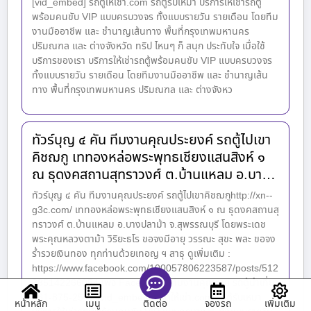
[vid_embed] รถตู้ให้เช่า.com รถตู้รับเหมา บริการให้เช่ารถตู้
พร้อมคนขับ VIP แบบครบวงจร ทั้งแบบรายวัน รายเดือน โดยทีม
งานมืออาชีพ และ ชำนาญเส้นทาง พื้นที่กรุงเทพมหานคร
ปริมณฑล และ ต่างจังหวัด ทริป ไหนๆ ก็ สนุก ประทับใจ เมื่อใช้
บริการของเรา บริการให้เช่ารถตู้พร้อมคนขับ VIP แบบครบวงจร
ทั้งแบบรายวัน รายเดือน โดยทีมงานมืออาชีพ และ ชำนาญเส้น
ทาง พื้นที่กรุงเทพมหานคร ปริมณฑล และ ต่างจังหว
ทัวร์บุญ ๔ คัน ทีมงานคุณประยงค์ รถตู้ไปเขา
คิชฌกู เททองหล่อพระพุทธเชียงแสนสิงห์ ๑
ณ ธุดงคสถานสุทราวงศ์ ต.บ้านแหลม อ.บา…
ทัวร์บุญ ๔ คัน ทีมงานคุณประยงค์ รถตู้ไปเขาคิชฌกูhttp://xn--
g3c.com/ เททองหล่อพระพุทธเชียงแสนสิงห์ ๑ ณ ธุดงคสถานสุ
ทราวงศ์ ต.บ้านแหลม อ.บางปลาม้า จ.สุพรรณบุรี โดยพระเดช
พระคุณหลวงตาม้า วิริยะธโร ขอจงมีอายุ วรรณะ สุขะ พละ ขอจง
ร่ำรวยเงินทอง ทุกท่านด้วยเทอญ ฯ สาธุ ดูเพิ่มเติม :
https://www.facebook.com/100057806223587/posts/512
385142266054 เพจ Facebook : ทีมงานคุณชาย รถตู้นำเที่ยว
081-875-2547 [vid_embed] รถตู้ให้เช่า.com รถตู้รับเหมา
หน้าหลัก
เมนู
จองรถ
เพิ่มเติม
ติดต่อ