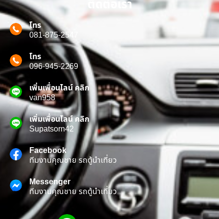
ติดต่อเรา
โทร
081-875-2547
โทร
096-945-2269
เพิ่มเพื่อนไลน์ คลิก
van958
เพิ่มเพื่อนไลน์ คลิก
Supatsorn42
Facebook
ทีมงานคุณชาย รถตู้นำเที่ยว
Messenger
ทีมงานคุณชาย รถตู้นำเที่ยว