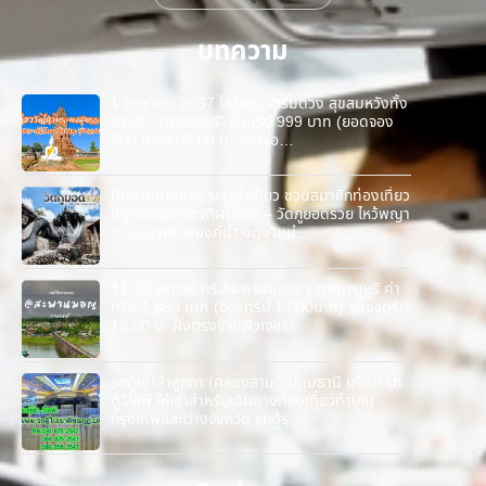
บทความ
1 มกราคม 2567 ไหว้พระ เสริมดวง สุขสมหวังทั้ง
ปวงที่ “สุพรรณบุรี” ค่าทริป 999 บาท (ยอดจอง
500 บาท) 06.00 น. ลานจอ…
ทีมงานคุณชาย รถตู้นำเที่ยว ชวนสมาชิกท่องเที่ยว
ที่อุทยานแห่งชาติผาแต้ม – วัดภูยอดรวย ไหว้พญา
งูใหญ่นาคราชองค์ดำ งดงามน่…
11-12 พย.66 ทริปสะพานมอญ จ.กาญจนบุรี ค่า
ทริป 1,899 บาท (จองทริป 1,000บาท) จุดจอดรับ
19.00 น. ฝั่งตรงข้ามฟิวเจอร์ร…
รถตู้เช่าลำลูกกา (คลองสาม ) ปทุมธานี บริการรถ
ตู้วีไอพี.ให้เช่าสำหรับเดินทางท่องเที่ยวทำบุญ
กรุงเทพและต่างจังหวัด รถตู้รุ…