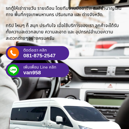
รถตู้ให้เช่ารายวัน รายเดือน โดยทีมงานมืออาชีพ และ ชำนาญเส้น
ทาง พื้นที่กรุงเทพมหานคร ปริมณฑล และ ต่างจังหวัด
ทริป ไหนๆ ก็ สนุก ประทับใจ เมื่อใช้บริการของเรา ลูกค้าจะได้รับ
ทั้งความสะดวกสบาย ความสะอาด และ อุปกรณ์อำนวยความ
สะดวกต่างๆอย่างครบครัน
ติดต่อเรา คลิก
081-875-2547
เพิ่มเพื่อน Line คลิก
van958