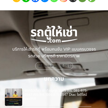
บริการให้เช่ารถตู้ พร้อมคนขับ VIP แบบครบวงจร
รถสวย บริการดี ราคามิตรภาพ
ยอดคนดู :
3,061
บทความ
จัดทริปเที่ยว เขาคิชฌกูฏ 2565 โทร. 081-875-
2547 AIS โทร. 084-875-2547 Dtac ไอดีไลน์
van958