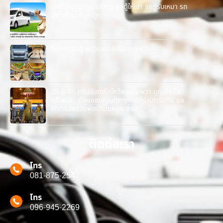
รถตู้ให้เช่านาดูน บริการ รถตู้ให้เช่า รถตู้รับเหมา รถ
ตู้นำเที่ยว ราคาถูก
“บริการรถตู้ พร้อมคนขับมืออาชีพ ”
19-6-65 ทริปล่องเรือไหว้พระอัมพวา บุญสำเร็จ
แล้วครับ. ต้องขอบคุณทุกๆท่านที่ร่วมทริปกัน ขอ
ให้บารมีหลวงพ่อบ้านแหลม สิ่งส…
ติดต่อเรา
โทร
081-875-2547
โทร
096-945-2269