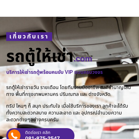
เกี่ยวกับเรา
รถตู้ให้เช่า
.com
บริการให้เช่ารถตู้พร้อมคนขับ VIP แบบครบวงจร
รถตู้ให้เช่ารายวัน รายเดือน โดยทีมงานมืออาชีพ และ ชำนาญเส้น
ทาง พื้นที่กรุงเทพมหานคร ปริมณฑล และ ต่างจังหวัด
ทริป ไหนๆ ก็ สนุก ประทับใจ เมื่อใช้บริการของเรา ลูกค้าจะได้รับ
ทั้งความสะดวกสบาย ความสะอาด และ อุปกรณ์อำนวยความ
สะดวกต่างๆอย่างครบครัน
ติดต่อเรา คลิก
081-875-2547