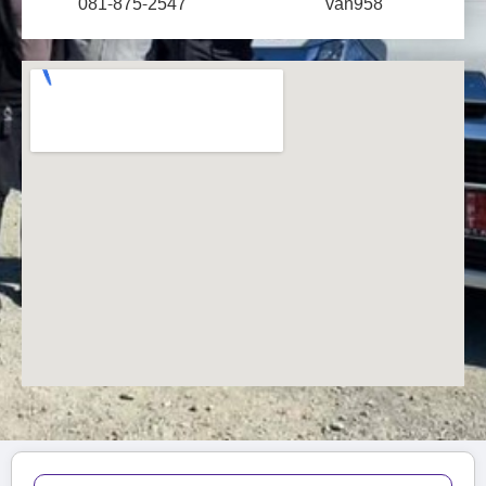
081-875-2547
van958