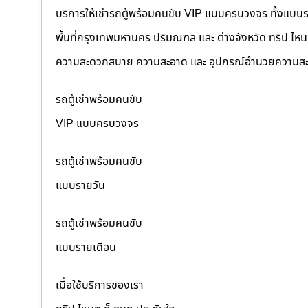
บริการให้เช่ารถตู้พร้อมคนขับ VIP แบบครบวงจร ทั้งแบบ
พื้นที่กรุงเทพมหานคร ปริมณฑล และ ต่างจังหวัด ทริป ไหนๆ ก
ความสะดวกสบาย ความสะอาด และ อุปกรณ์อำนวยความสะ
รถตู้เช่าพร้อมคนขับ
VIP แบบครบวงจร
รถตู้เช่าพร้อมคนขับ
แบบรายวัน
รถตู้เช่าพร้อมคนขับ
แบบรายเดือน
เมื่อใช้บริการของเรา