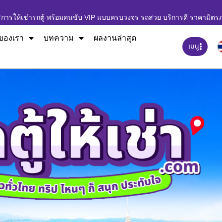
ิการให้เช่ารถตู้ พร้อมคนขับ VIP แบบครบวงจร รถสวย บริการดี ราคามิตร
ของเรา
บทความ
ผลงานล่าสุด
เมนู