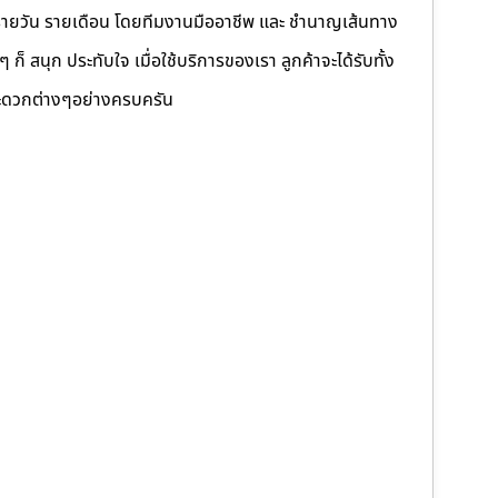
รายวัน รายเดือน โดยทีมงานมืออาชีพ และ ชำนาญเส้นทาง
็ สนุก ประทับใจ เมื่อใช้บริการของเรา ลูกค้าจะได้รับทั้ง
ดวกต่างๆอย่างครบครัน