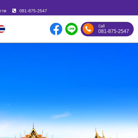
ภาพ
081-875-2547
Call
081-875-2547