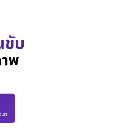
นขับ
ภาพ
เรา