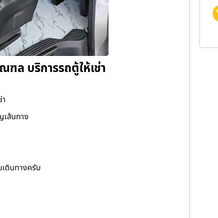
ณฑล บริการรถตู้ให้เช่า
่า
าญเส้นทาง
มเดินทางครับ
า