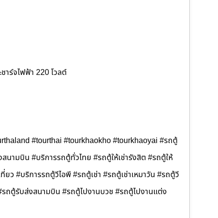
ชาร์จไฟฟ้า 220 โวลต์
thaland #tourthai #tourkhaokho #tourkhaoyai #รถตู้
สนามบิน #บริการรถตู้ทั่วไทย #รถตู้ให้เช่ารังสิต #รถตู้ให้
ที่ยว #บริการรถตู้วีไอพี #รถตู้เช่า #รถตู้เช่าเหมาวัน #รถตู้วี
า #รถตู้รับส่งสนามบิน #รถตู้ไปงานบวช #รถตู้ไปงานแต่ง