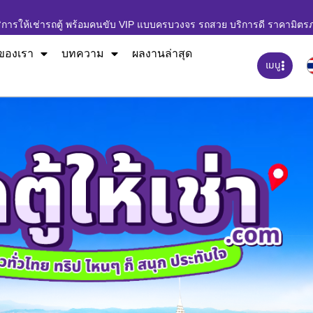
ิการให้เช่ารถตู้ พร้อมคนขับ VIP แบบครบวงจร รถสวย บริการดี ราคามิตร
ของเรา
บทความ
ผลงานล่าสุด
เมนู