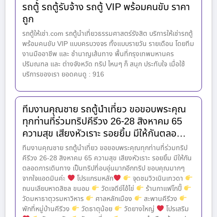
รถตู้ รถตู้รับจ้าง รถตู้ VIP พร้อมคนขับ ราคา
ถูก
รถตู้ให้เช่า.com รถตู้นำเที่ยวธรรมศาสตร์รังสิต บริการให้เช่ารถตู้
พร้อมคนขับ VIP แบบครบวงจร ทั้งแบบรายวัน รายเดือน โดยทีม
งานมืออาชีพ และ ชำนาญเส้นทาง พื้นที่กรุงเทพมหานคร
ปริมณฑล และ ต่างจังหวัด ทริป ไหนๆ ก็ สนุก ประทับใจ เมื่อใช้
บริการของเรา ยอดคนดู : 916
ทีมงานคุณชาย รถตู้นำเที่ยว ขอขอบพระคุณ
ทุกท่านที่ร่วมทริปคีรีวง 26-28 สิงหาคม 65
ความสุข เสียงหัวเราะ รอยยิ้ม มีให้กันตลอ…
ทีมงานคุณชาย รถตู้นำเที่ยว ขอขอบพระคุณทุกท่านที่ร่วมทริป
คีรีวง 26-28 สิงหาคม 65 ความสุข เสียงหัวเราะ รอยยิ้ม มีให้กัน
ตลอดการเดินทาง เป็นทริปที่อบอุ่นมากอีกทริป ขอบคุณมากๆ
จากใจแอดมินค่ะ
โปรแกรมหลัก
จุดชมวิวเนินเทวดา
ถนนเลียบหาดสิชล ขนอม
วัดเจดีย์ไอ้ไข่
ร้านกาแฟโกปี๊
วัดมหาธาตุวรมหาวิหาร
ศาลหลักเมือง
สะพานคีรีวง
พักที่หมู่บ้านคีรีวง
วัดธาตุน้อย
วัดยางใหญ่
โปรเสริม