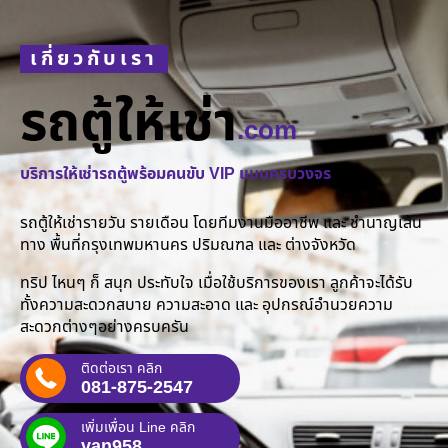
เกี่ยวกับเรา
รถตู้ให้เช่า
.com
บริการให้เช่ารถตู้พร้อมคนขับ VIP แบบครบวงจร
รถตู้ให้เช่ารายวัน รายเดือน โดยทีมงานมืออาชีพ และ ชำนาญเส้น
ทาง พื้นที่กรุงเทพมหานคร ปริมณฑล และ ต่างจังหวัด
ทริป ไหนๆ ก็ สนุก ประทับใจ เมื่อใช้บริการของเรา ลูกค้าจะได้รับ
ทั้งความสะดวกสบาย ความสะอาด และ อุปกรณ์อำนวยความ
สะดวกต่างๆอย่างครบครัน
ติดต่อเรา คลิก
081-875-2547
เพิ่มเพื่อน Line คลิก
van958