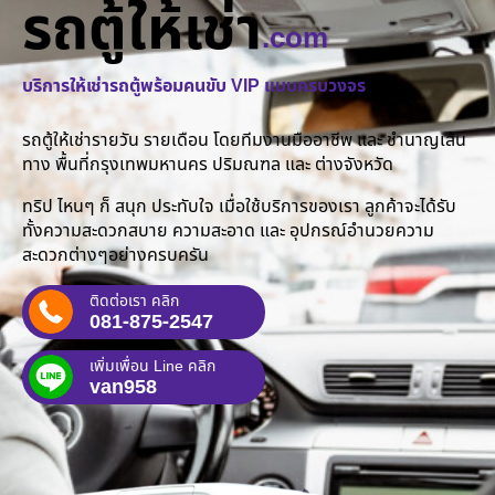
รถตู้ให้เช่า
.com
บริการให้เช่ารถตู้พร้อมคนขับ VIP แบบครบวงจร
รถตู้ให้เช่ารายวัน รายเดือน โดยทีมงานมืออาชีพ และ ชำนาญเส้น
ทาง พื้นที่กรุงเทพมหานคร ปริมณฑล และ ต่างจังหวัด
ทริป ไหนๆ ก็ สนุก ประทับใจ เมื่อใช้บริการของเรา ลูกค้าจะได้รับ
ทั้งความสะดวกสบาย ความสะอาด และ อุปกรณ์อำนวยความ
สะดวกต่างๆอย่างครบครัน
ติดต่อเรา คลิก
081-875-2547
เพิ่มเพื่อน Line คลิก
van958