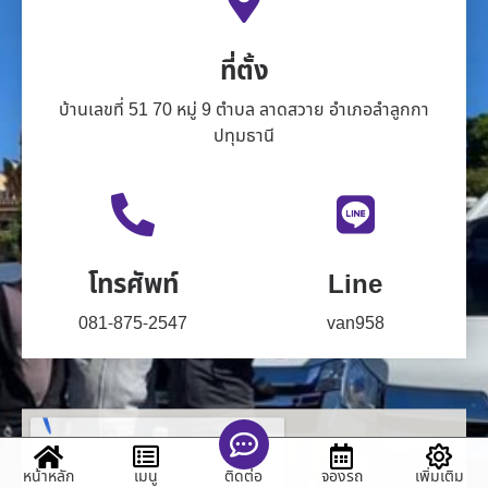
ที่ตั้ง
บ้านเลขที่ 51 70 หมู่ 9 ตำบล ลาดสวาย อำเภอลำลูกกา
ปทุมธานี
โทรศัพท์
Line
081-875-2547
van958
หน้าหลัก
เมนู
จองรถ
เพิ่มเติม
ติดต่อ