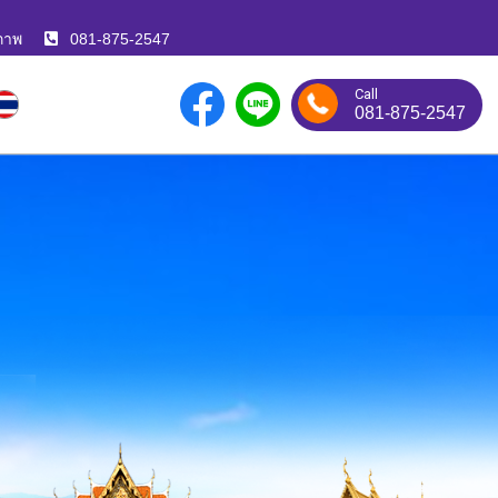
ภาพ
081-875-2547
Call
081-875-2547