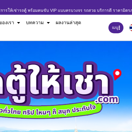
ิการให้เช่ารถตู้ พร้อมคนขับ VIP แบบครบวงจร รถสวย บริการดี ราคามิตร
ของเรา
บทความ
ผลงานล่าสุด
เมนู