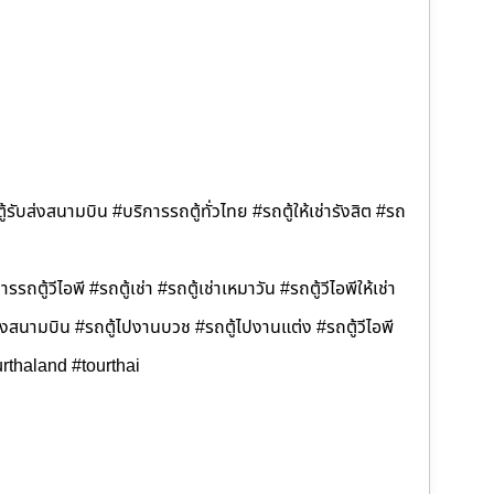
้รับส่งสนามบิน #บริการรถตู้ทั่วไทย #รถตู้ให้เช่ารังสิต #รถ
รรถตู้วีไอพี #รถตู้เช่า #รถตู้เช่าเหมาวัน #รถตู้วีไอพีให้เช่า
ส่งสนามบิน #รถตู้ไปงานบวช #รถตู้ไปงานแต่ง #รถตู้วีไอพี
rthaland #tourthai