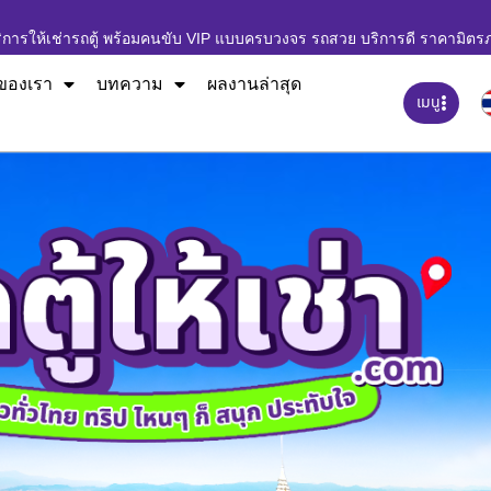
ิการให้เช่ารถตู้ พร้อมคนขับ VIP แบบครบวงจร รถสวย บริการดี ราคามิตร
ของเรา
บทความ
ผลงานล่าสุด
เมนู