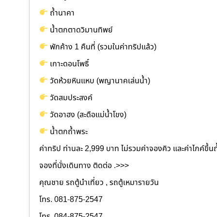
ถ้ำนาคา
น้ำตกตาดวิมานทิพย์
พักค้าง 1 คืนที่ (รวมในค่าทริปแล้ว)
เกาะดอนโพธิ์
วัดห้วยหินแหบ (พญานาคเล่นน้ำ)
วัดสมประสงค์
วัดอาฮง (สะดือแม่น้ำโขง)
น้ำตกถ้ำพระ
ค่าทริป ท่านละ 2,999 บาท ไม่รวมค่าจองคิว และค่าไกค์ขึ้น
จองที่นั่งเดินทาง ติดต่อ .>>>
คุณชาย รถตู้นำเที่ยว , รถตู้เหมารายวัน
โทร. 081-875-2547
โทร. 084-875-2547