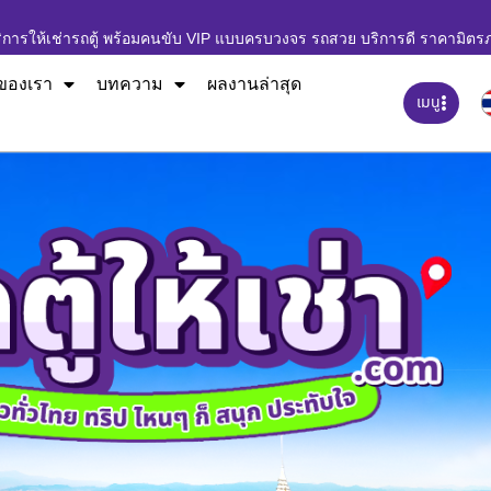
ิการให้เช่ารถตู้ พร้อมคนขับ VIP แบบครบวงจร รถสวย บริการดี ราคามิตร
ของเรา
บทความ
ผลงานล่าสุด
เมนู