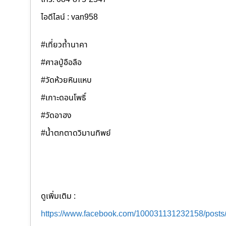
ไอดีไลน์ : van958
#เที่ยวถ้ำนาคา
#ศาลปู่อือลือ
#วัดห้วยหินแหบ
#เกาะดอนโพธิ์
#วัดอาฮง
#น้ำตกตาดวิมานทิพย์
ดูเพิ่มเติม :
https://www.facebook.com/100031131232158/post