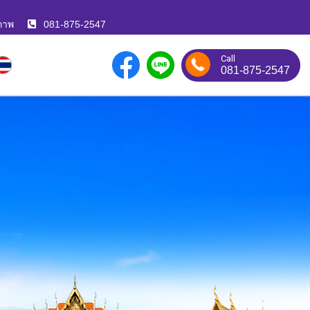
ภาพ
081-875-2547
Call
081-875-2547