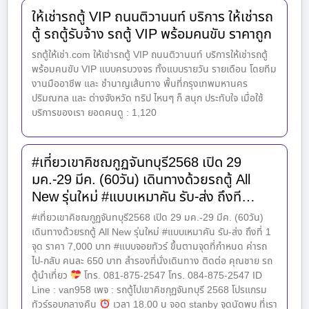
ให้เช่ารถตู้ VIP ถนนติวานนท์ บริการ ให้เช่ารถ
ตู้ รถตู้รับจ้าง รถตู้ VIP พร้อมคนขับ ราคาถูก
รถตู้ให้เช่า.com ให้เช่ารถตู้ VIP ถนนติวานนท์ บริการให้เช่ารถตู้
พร้อมคนขับ VIP แบบครบวงจร ทั้งแบบรายวัน รายเดือน โดยทีม
งานมืออาชีพ และ ชำนาญเส้นทาง พื้นที่กรุงเทพมหานคร
ปริมณฑล และ ต่างจังหวัด ทริป ไหนๆ ก็ สนุก ประทับใจ เมื่อใช้
บริการของเรา ยอดคนดู : 1,120
#เที่ยวเขาคิชฌกูฏจันทบุรี2568 เปิด 29
มค.-29 มีค. (60วัน) เดินทางด้วยรถตู้ All
New รุ่นใหม่ #แบบเหมาคัน รับ-ส่ง ถึงที…
#เที่ยวเขาคิชฌกูฏจันทบุรี2568 เปิด 29 มค.-29 มีค. (60วัน)
เดินทางด้วยรถตู้ All New รุ่นใหม่ #แบบเหมาคัน รับ-ส่ง ถึงที่ 1
จุด ราคา 7,000 บาท #แบบจอยทัวร์ ขึ้นตามจุดที่กำหนด ค่ารถ
ไป-กลับ คนละ 650 บาท สำรองที่นั่งเดินทาง ติดต่อ คุณชาย รถ
ตู้นำเที่ยว
โทร. 081-875-2547 โทร. 084-875-2547 ID
Line : van958 เพจ : รถตู้ไปเขาคิชกุฏจันทบุรี 2568 โปรแกรม
ทัวร์รอบกลางคืน
เวลา 18.00 น จอด stanby จุดนัดพบ ที่เรา