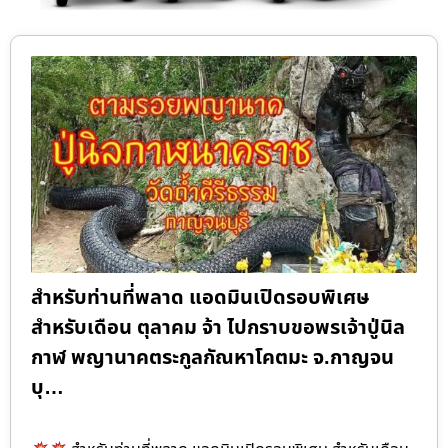
สำหรับท่านที่พลาด แอดมินเปิดรอบพิเศษ
สำหรับเดือน ตุลาคม จ้า ไปกราบขอพรเจ้าปู่นิล
กาฬ พญานาคตระกูลกัณหาโคตมะ จ.กาญจน
บุ…