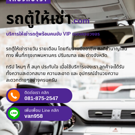
รถตู้ให้เช่า
.com
บริการให้เช่ารถตู้พร้อมคนขับ VIP แบบครบวงจร
รถตู้ให้เช่ารายวัน รายเดือน โดยทีมงานมืออาชีพ และ ชำนาญเส้น
ทาง พื้นที่กรุงเทพมหานคร ปริมณฑล และ ต่างจังหวัด
ทริป ไหนๆ ก็ สนุก ประทับใจ เมื่อใช้บริการของเรา ลูกค้าจะได้รับ
ทั้งความสะดวกสบาย ความสะอาด และ อุปกรณ์อำนวยความ
สะดวกต่างๆอย่างครบครัน
ติดต่อเรา คลิก
081-875-2547
เพิ่มเพื่อน Line คลิก
van958