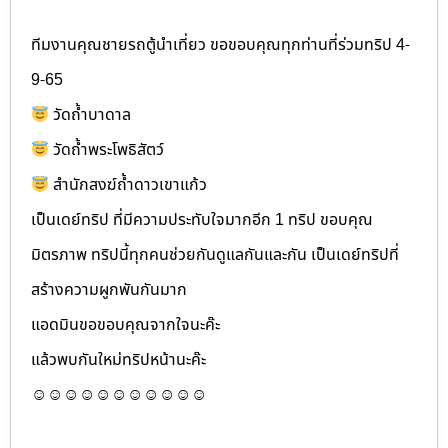
ทีมงานคุณชายรถตู้นำเที่ยว ขอขอบคุณทุกท่านที่ร่วมทริป 4-
9-65
วัดถ้ำบาดาล
วัดถ้ำพระโพธิสัตว์
สำนักสงฆ์ถ้ำดาวเขาแก้ว
เป็นเดย์ทริป ที่มีความประทับใจมากอีก 1 ทริป ขอบคุณ
มิตรภาพ ทริปนี้ทุกคนช่วยกันดูแลกันและกัน เป็นเดย์ทริปที่
สร้างความผูกพันกันมาก
แอดมินขอขอบคุณจากใจนะค๊ะ
แล้วพบกันใหม่ทริปหน้านะค๊ะ
☺☺☺☺☺☺☺☺☺☺☺