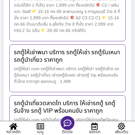
ดมินได้อีก 1 ที่นั่ง) ราคา 1,899 บาท กึ่งเดย์ทริป
C2 / เสริม
เบาะ Staff
15-16 กค.66 สะพานมอญ จ.กาญจนบุรี ว่าง 4 ที่
นั่ง ราคา 1,899 บาท กึ่งเดย์ทริป
A2 C3 C2 C1
15-16
กค.66 บ้านนาต้นจั่น จ.สุโขทัย ว่าง 8 ที่นั่ง ราคา 2,999 บาท
ทริป 2 วัน 1คืน
28-30 กค.66 ทริปคีรีว
รถตู้ให้เช่าพนา บริการ รถตู้ให้เช่า รถตู้รับเหมา
รถตู้นำเที่ยว ราคาถูก
รถตู้ให้เช่า.com รถตู้ให้เช่าพนา บริการ รถตู้ให้เช่า รถตู้รับจ้าง รถ
ตู้รับเหมา รถตู้นำเที่ยว เช่ารถตู้ขับเอง เช่ารถตู้ Vip พร้อมคนขับ
ทั่วไทย ราคาถูก ยอดคนดู : 1,498
รถตู้นำเที่ยวตลาดไท บริการ ให้เช่ารถตู้ รถตู้
รับจ้าง รถตู้ VIP พร้อมคนขับ ราคาถูก
รถตู้ให้เช่า.com รถตู้นำเที่ยวตลาดไท บริการให้เช่ารถตู้พร้อมคน
ขับ VIP แบบครบวงจร ทั้งแบบรายวัน รายเดือน โดยทีมงานมือ
หน้าหลัก
เมนู
จองรถ
เพิ่มเติม
ติดต่อ
อาชีพ และ ชำนาญเส้นทาง พื้นที่กรุงเทพมหานคร ปริมณฑล และ