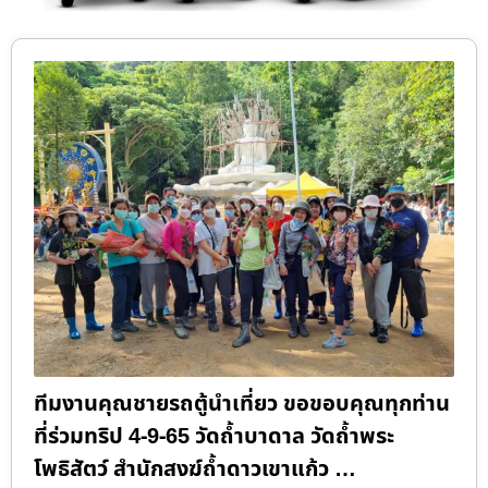
ทีมงานคุณชายรถตู้นำเที่ยว ขอขอบคุณทุกท่าน
ที่ร่วมทริป 4-9-65 วัดถ้ำบาดาล วัดถ้ำพระ
โพธิสัตว์ สำนักสงฆ์ถ้ำดาวเขาแก้ว …