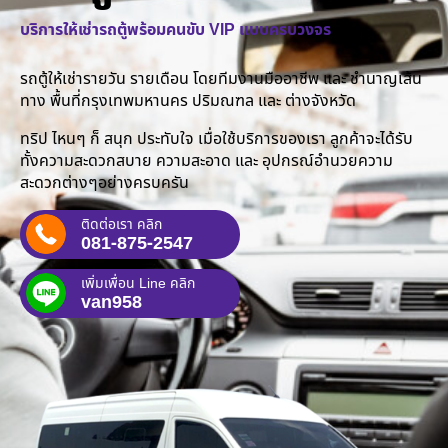
บริการให้เช่ารถตู้พร้อมคนขับ VIP แบบครบวงจร
รถตู้ให้เช่ารายวัน รายเดือน โดยทีมงานมืออาชีพ และ ชำนาญเส้น
ทาง พื้นที่กรุงเทพมหานคร ปริมณฑล และ ต่างจังหวัด
ทริป ไหนๆ ก็ สนุก ประทับใจ เมื่อใช้บริการของเรา ลูกค้าจะได้รับ
ทั้งความสะดวกสบาย ความสะอาด และ อุปกรณ์อำนวยความ
สะดวกต่างๆอย่างครบครัน
ติดต่อเรา คลิก
081-875-2547
เพิ่มเพื่อน Line คลิก
van958