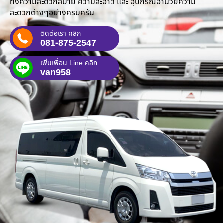
ทั้งความสะดวกสบาย ความสะอาด และ อุปกรณ์อำนวยความ
สะดวกต่างๆอย่างครบครัน
ติดต่อเรา คลิก
081-875-2547
เพิ่มเพื่อน Line คลิก
van958