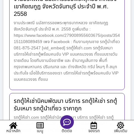
เขาคิชฌกูฏ จังหวัดจันทบุรี ประจำปี พ.ศ.
2558
งานประเพณี นมัสการรอยพระพุทธบาทหลวง เขาคิชฌกูฏ
จังหวัดจันทบุรี ประจำปี พ.ศ. 2558 ดูเพิ่มเติม :
https://www.facebook.com/279008955603675/posts/354
151108089459 เพจ Facebook : ทีมงานคุณชาย รถตู้นำเที่ยว
081-875-2547 [vid_embed] รถตู้ให้เช่า.com รถตู้รับเหมา
บริการให้เช่ารถตู้พร้อมคนขับ VIP แบบครบวงจร ทั้งแบบรายวัน
รายเดือน โดยทีมงานมืออาชีพ และ ชำนาญเส้นทาง พื้นที่
กรุงเทพมหานคร ปริมณฑล และ ต่างจังหวัด ทริป ไหนๆ ก็ สนุก
ประทับใจ เมื่อใช้บริการของเรา บริการให้เช่ารถตู้พร้อมคนขับ VIP
แบบครบวงจร ทั้งแบ
รถตู้ให้เช่านิคมพัฒนา บริการ รถตู้ให้เช่า รถตู้
รับเหมา รถตู้นำเที่ยว ราคาถูก
รถตู้ให้เช่า.com รถตู้ให้เช่านิคมพัฒนา บริการ รถตู้ให้เช่า รถตู้
รับจ้าง รถตู้รับเหมา รถตู้นำเที่ยว เช่ารถตู้ขับเอง เช่ารถตู้ Vip
พร้อมคนขับ ทั่วไทย ราคาถูก ยอดคนดู : 1,157
หน้าหลัก
เมนู
จองรถ
เพิ่มเติม
ติดต่อ