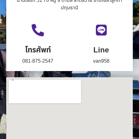
บ้านเลขที่ 51 70 หมู่ 9 ตำบล ลาดสวาย อำเภอลำลูกกา
ปทุมธานี
โทรศัพท์
Line
081-875-2547
van958