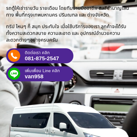
รถตู้ให้เช่ารายวัน รายเดือน โดยทีมงานมืออาชีพ และ ชำนาญเส้น
ทาง พื้นที่กรุงเทพมหานคร ปริมณฑล และ ต่างจังหวัด
ทริป ไหนๆ ก็ สนุก ประทับใจ เมื่อใช้บริการของเรา ลูกค้าจะได้รับ
ทั้งความสะดวกสบาย ความสะอาด และ อุปกรณ์อำนวยความ
สะดวกต่างๆอย่างครบครัน
ติดต่อเรา คลิก
081-875-2547
เพิ่มเพื่อน Line คลิก
van958