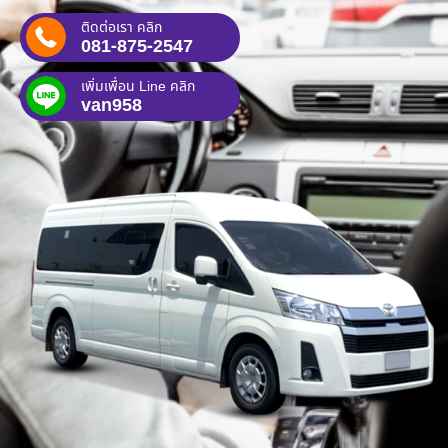
ติดต่อเรา คลิก
081-875-2547
เพิ่มเพื่อน Line คลิก
van958