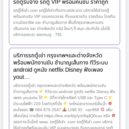
รถตู้รับจ้าง รถตู้ VIP พร้อมคนขับ ราคาถูก
รถตู้ให้เช่า.com รถตู้ให้เช่าเที่ยวทะเลประจวบ บริการให้เช่ารถตู้
พร้อมคนขับ VIP แบบครบวงจร ทั้งแบบรายวัน รายเดือน โดยทีม
งานมืออาชีพ และ ชำนาญเส้นทาง พื้นที่กรุงเทพมหานคร
ปริมณฑล และ ต่างจังหวัด ทริป ไหนๆ ก็ สนุก ประทับใจ เมื่อใช้
บริการของเรา ยอดคนดู : 791
บริการรถตู้เช่า กรุงเทพฯและต่างจังหวัด
พร้อมพนักงานขับ ชำนาญเส้นทาง ทีวีระบบ
android ดูหนัง netflix Disney ฟังเพลง
yout…
บริการรถตู้เช่า กรุงเทพฯและต่างจังหวัด พร้อมพนักงานขับ
ชำนาญเส้นทาง
ทีวีระบบ android ดูหนัง netflix Disney ฟัง
เพลง youtube ได้
มีที่ชาร์จโทรศัพท์ USB และ Type C
มีระบบไฟฟ้า 220 โวลท์ทุกที่นั่ง
รถใหม่สะอาดแอร์เย็นฉ่ำ
สนใจจอง ☎ 084-875-2547
LINE ID : van958
เพิ่ม
เพื่อนไลน์ ทางลิ้งค์ https://line.me/ti/p/ym9qdQ0cuu หรือ
จองทางเว็บไซต์ www. รถตู้ให้เช่า. com รถตู้ให้เช่า.com บริการ
ให้เช่ารถตู้พร้อมคนขับ VIP แบบครบวงจร ทีมงานคุณชาย รถตู้