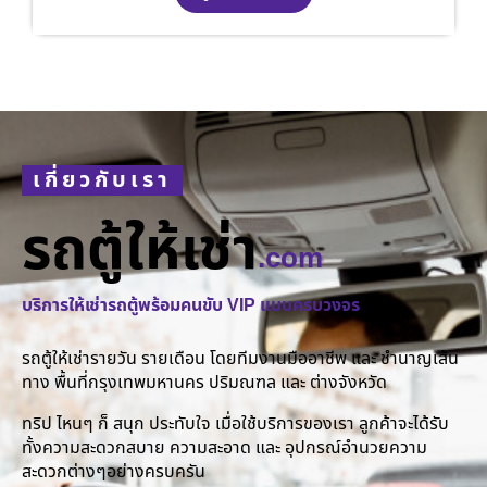
เกี่ยวกับเรา
รถตู้ให้เช่า
.com
บริการให้เช่ารถตู้พร้อมคนขับ VIP แบบครบวงจร
รถตู้ให้เช่ารายวัน รายเดือน โดยทีมงานมืออาชีพ และ ชำนาญเส้น
ทาง พื้นที่กรุงเทพมหานคร ปริมณฑล และ ต่างจังหวัด
ทริป ไหนๆ ก็ สนุก ประทับใจ เมื่อใช้บริการของเรา ลูกค้าจะได้รับ
ทั้งความสะดวกสบาย ความสะอาด และ อุปกรณ์อำนวยความ
สะดวกต่างๆอย่างครบครัน