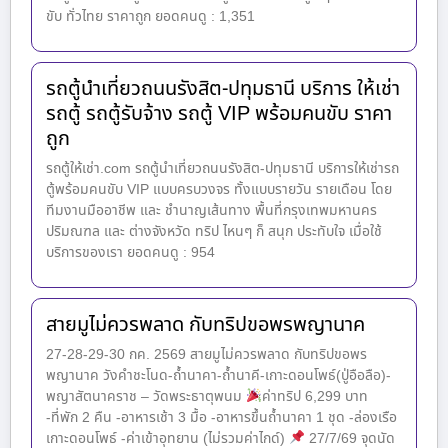
ขับ ทั่วไทย ราคาถูก ยอดคนดู : 1,351
รถตู้นำเที่ยวถนนรังสิต-ปทุมธานี บริการ ให้เช่า
รถตู้ รถตู้รับจ้าง รถตู้ VIP พร้อมคนขับ ราคา
ถูก
รถตู้ให้เช่า.com รถตู้นำเที่ยวถนนรังสิต-ปทุมธานี บริการให้เช่ารถ
ตู้พร้อมคนขับ VIP แบบครบวงจร ทั้งแบบรายวัน รายเดือน โดย
ทีมงานมืออาชีพ และ ชำนาญเส้นทาง พื้นที่กรุงเทพมหานคร
ปริมณฑล และ ต่างจังหวัด ทริป ไหนๆ ก็ สนุก ประทับใจ เมื่อใช้
บริการของเรา ยอดคนดู : 954
สายมูไม่ควรพลาด กับทริปขอพรพญานาค
27-28-29-30 กค. 2569 สายมูไม่ควรพลาด กับทริปขอพร
พญานาค วังคำชะโนด-ถ้ำนาคา-ถ้ำนาคี-เกาะดอนโพธ์(ปู่อือลือ)-
พญาสัตนาคราช – วัดพระธาตุพนม
ค่าทริป 6,299 บาท
-ที่พัก 2 คืน -อาหารเช้า 3 มื้อ -อาหารขึ้นถ้ำนาคา 1 ชุด -ล่องเรือ
เกาะดอนโพธ์ -ค่าเข้าอุทยาน (ไม่รวมค่าไกด์)
27/7/69 จุดนัด