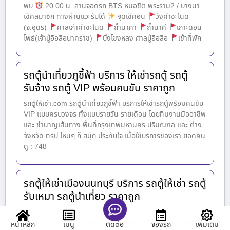
พบ
20.00 น. ลานจอดรถ BTS หมอชิต พระราม2 / บางนา
เช็คสมาชิก ทางผ่านแวะรับได้
จุดเช็คอิน
วังคำชะโนด
(จ.อุดร)
ศาลเก่าคำชะโนด
ถ้ำนาคา
ถ้ำนาคี
เกาะดอน
โพธ์(เจ้าปู่อือลือนาคราช)
บึงโขงหลง ศาลปู่อือลือ
เข้าที่พัก
รถตู้นำเที่ยวภูชี้ฟ้า บริการ ให้เช่ารถตู้ รถตู้
รับจ้าง รถตู้ VIP พร้อมคนขับ ราคาถูก
รถตู้ให้เช่า.com รถตู้นำเที่ยวภูชี้ฟ้า บริการให้เช่ารถตู้พร้อมคนขับ
VIP แบบครบวงจร ทั้งแบบรายวัน รายเดือน โดยทีมงานมืออาชีพ
และ ชำนาญเส้นทาง พื้นที่กรุงเทพมหานคร ปริมณฑล และ ต่าง
จังหวัด ทริป ไหนๆ ก็ สนุก ประทับใจ เมื่อใช้บริการของเรา ยอดคน
ดู : 748
รถตู้ให้เช่าเมืองนนทบุรี บริการ รถตู้ให้เช่า รถตู้
รับเหมา รถตู้นำเที่ยว ราคาถูก
รถตู้ให้เช่า.com รถตู้ให้เช่าเมืองนนทบุรี บริการ รถตู้ให้เช่า รถตู้
รับจ้าง รถตู้รับเหมา รถตู้นำเที่ยว เช่ารถตู้ขับเอง เช่ารถตู้ Vip
หน้าหลัก
เมนู
จองรถ
เพิ่มเติม
ติดต่อ