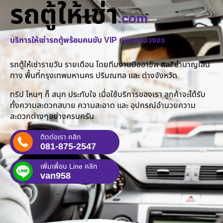
รถตู้ให้เช่า
.com
บริการให้เช่ารถตู้พร้อมคนขับ VIP แบบครบวงจร
รถตู้ให้เช่ารายวัน รายเดือน โดยทีมงานมืออาชีพ และ ชำนาญเส้น
ทาง พื้นที่กรุงเทพมหานคร ปริมณฑล และ ต่างจังหวัด
ทริป ไหนๆ ก็ สนุก ประทับใจ เมื่อใช้บริการของเรา ลูกค้าจะได้รับ
ทั้งความสะดวกสบาย ความสะอาด และ อุปกรณ์อำนวยความ
สะดวกต่างๆอย่างครบครัน
ติดต่อเรา คลิก
081-875-2547
เพิ่มเพื่อน Line คลิก
van958