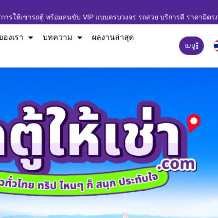
ิการให้เช่ารถตู้ พร้อมคนขับ VIP แบบครบวงจร รถสวย บริการดี ราคามิตร
ของเรา
บทความ
ผลงานล่าสุด
เมนู