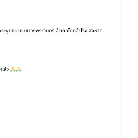
ยพระพุทธบาท เขาวงพระจันทร์ อำเภอโคกสำโรง จังหวัด
ยแล้ว