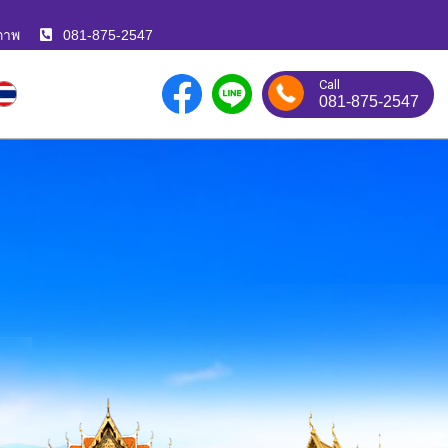
ภาพ
081-875-2547
Call
081-875-2547