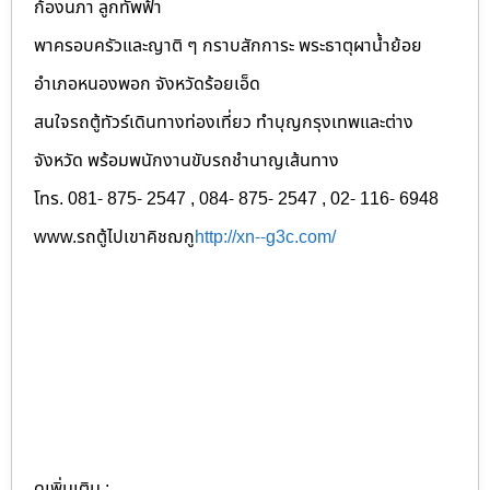
ก้องนภา ลูกทัพฟ้า
พาครอบครัวและญาติ ๆ กราบสักการะ พระธาตุผาน้ำย้อย
อำเภอหนองพอก จังหวัดร้อยเอ็ด
สนใจรถตู้ทัวร์เดินทางท่องเที่ยว
ทำบุญกรุงเทพและต่าง
จังหวัด พร้อมพนักงานขับรถชำนาญเส้นทาง
โทร. 081- 875- 2547 , 084- 875- 2547 , 02- 116- 6948
www.รถตู้ไปเขาคิชฌกู
http://xn--g3c.com/
ดูเพิ่มเติม :