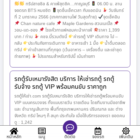
ทริปสายชิล & คาเฟ่สุดซิค…กาญจบุรี
06.00 น. ลาน
จอดรถ BTS หมอชิต
จุดอื่นเช็คเวลา กับแอดมิน
วันจันทร์
ที่ 2 มกราคม 2566 (เทศกาลงานไฟ วันสุดท้าย)
จุดเช็คอิน
Chan nature cafe
Maple Gardens-สวนเมเปิ้ล
วอน-แด-ซอง
โรงคั่วกาแฟหอมคะน้าคาเฟ่
ราคา 1,399
บาท / ท่าน
คชจ.นี้รวมดังนี้
ค่ารถตู้ VIP เดินทาง ไป –
กลับ
ประกันภัยการเดินทาง
อาหารเช้า 1 มื้อ
น้ำดื่มตลอด
ทริป
ค่าเข้าสถานที่ทุกจุด (เว้นอาหาร – เครื่องดื่ม และเช่าชุด
ถ่ายภาพ)
โปรแกรมสำหรับทริปนี้ เน้นถ่ายภา
รถตู้รับเหมารังสิต บริการ ให้เช่ารถตู้ รถตู้
รับจ้าง รถตู้ VIP พร้อมคนขับ ราคาถูก
รถตู้ให้เช่า.com รถตู้รับเหมารังสิต บริการให้เช่ารถตู้พร้อมคนขับ
VIP แบบครบวงจร ทั้งแบบรายวัน รายเดือน โดยทีมงานมืออาชีพ
และ ชำนาญเส้นทาง พื้นที่กรุงเทพมหานคร ปริมณฑล และ ต่าง
จังหวัด ทริป ไหนๆ ก็ สนุก ประทับใจ เมื่อใช้บริการของเรา ยอดคน
ดู : 1,242
หน้าหลัก
เมนู
จองรถ
เพิ่มเติม
ติดต่อ