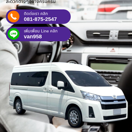
สะดวกต่างๆอย่างครบครัน
ติดต่อเรา คลิก
081-875-2547
เพิ่มเพื่อน Line คลิก
van958