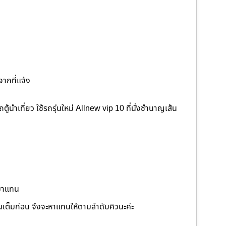
จากที่แจ้ง
นำเที่ยว ใช้รถรุ่นใหม่ Allnew vip 10 ที่นั่งชำนาญเส้น
นมาแทน
ต็มก่อน จึงจะหาแทนให้ตามลำดับคิวนะค่ะ