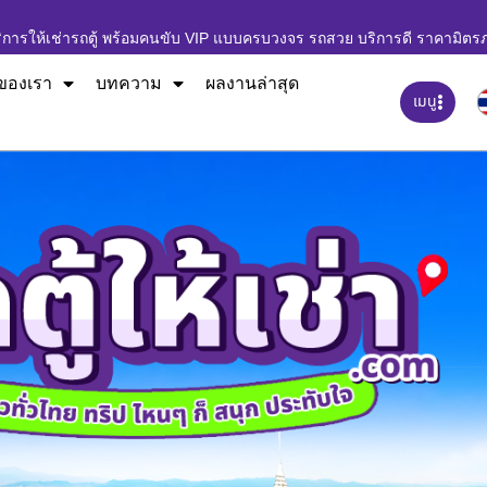
ิการให้เช่ารถตู้ พร้อมคนขับ VIP แบบครบวงจร รถสวย บริการดี ราคามิตร
ของเรา
บทความ
ผลงานล่าสุด
เมนู