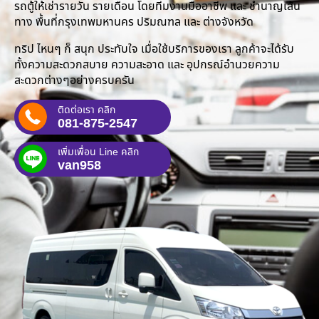
รถตู้ให้เช่ารายวัน รายเดือน โดยทีมงานมืออาชีพ และ ชำนาญเส้น
ทาง พื้นที่กรุงเทพมหานคร ปริมณฑล และ ต่างจังหวัด
ทริป ไหนๆ ก็ สนุก ประทับใจ เมื่อใช้บริการของเรา ลูกค้าจะได้รับ
ทั้งความสะดวกสบาย ความสะอาด และ อุปกรณ์อำนวยความ
สะดวกต่างๆอย่างครบครัน
ติดต่อเรา คลิก
081-875-2547
เพิ่มเพื่อน Line คลิก
van958