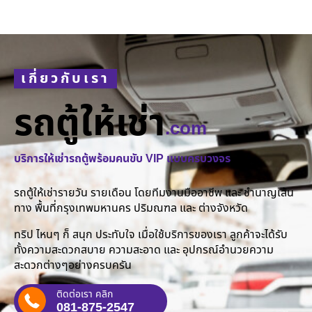
เกี่ยวกับเรา
รถตู้ให้เช่า
.com
บริการให้เช่ารถตู้พร้อมคนขับ VIP แบบครบวงจร
รถตู้ให้เช่ารายวัน รายเดือน โดยทีมงานมืออาชีพ และ ชำนาญเส้น
ทาง พื้นที่กรุงเทพมหานคร ปริมณฑล และ ต่างจังหวัด
ทริป ไหนๆ ก็ สนุก ประทับใจ เมื่อใช้บริการของเรา ลูกค้าจะได้รับ
ทั้งความสะดวกสบาย ความสะอาด และ อุปกรณ์อำนวยความ
สะดวกต่างๆอย่างครบครัน
ติดต่อเรา คลิก
081-875-2547