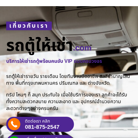
เกี่ยวกับเรา
รถตู้ให้เช่า
.com
บริการให้เช่ารถตู้พร้อมคนขับ VIP แบบครบวงจร
รถตู้ให้เช่ารายวัน รายเดือน โดยทีมงานมืออาชีพ และ ชำนาญเส้น
ทาง พื้นที่กรุงเทพมหานคร ปริมณฑล และ ต่างจังหวัด
ทริป ไหนๆ ก็ สนุก ประทับใจ เมื่อใช้บริการของเรา ลูกค้าจะได้รับ
ทั้งความสะดวกสบาย ความสะอาด และ อุปกรณ์อำนวยความ
สะดวกต่างๆอย่างครบครัน
ติดต่อเรา คลิก
081-875-2547