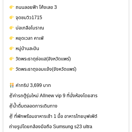
ถนนลอยฟ้า โค้งเลข 3
จุดชมวิว1715
บ่อเกลือโบราณ
หยุดเวลา คาเฟ่
หมู่บ้านสะปัน
วัดพระธาตุช่อแฮ(จังหวัดแพร่)
วัดพระธาตุจอมแจ้ง(จังหวัดแพร่)
ค่าทริป 3,699 บาท
✌ค่ารถตู้รุ่นใหม่ Allnew vip 9 ที่นั่งห้องโดยสาร
✌น้ำดื่มตลอดการเดินทาง
✌️ ที่พักพร้อมอาหารเช้า 1 มื้อ อาหารไทยบุฟเฟ่ต์
ถ่ายรูปโดยกล้องมือถือ Sumsung s23 ultra