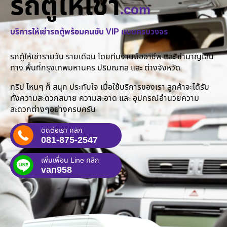
รถตู้ให้เช่า
.com
บริการให้เช่ารถตู้พร้อมคนขับ VIP แบบครบวงจร
รถตู้ให้เช่ารายวัน รายเดือน โดยทีมงานมืออาชีพ และ ชำนาญเส้น
ทาง พื้นที่กรุงเทพมหานคร ปริมณฑล และ ต่างจังหวัด
ทริป ไหนๆ ก็ สนุก ประทับใจ เมื่อใช้บริการของเรา ลูกค้าจะได้รับ
ทั้งความสะดวกสบาย ความสะอาด และ อุปกรณ์อำนวยความ
สะดวกต่างๆอย่างครบครัน
ติดต่อเรา คลิก
081-875-2547
เพิ่มเพื่อน Line คลิก
van958