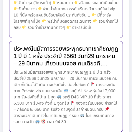
วัดท่าซุง (วิหารแก้ว)
หุบป่าตาด
สวิสเซอร์แลนด์เมืองไทย
วัดถ้ำเขาวง
ฝายน้ำล้นปางสวรรค์ บริการด้วยรถตู้ใหม่ vip
10 ที่นั่ง พร้อมคนขับอัธยาศัยดี ประกันภัยชั้น 1
มีที่ชาร์จ
โทรศัพท์ทุกที่นั่ง
ฟรีน้ำดื่มตลอดการเดินทาง
รวมค่ารถไป
กลับ
รวมค่าเข้าสถานที่ต่างๆ
อาหารมื้อเช้
ประเพณีนมัสการรอยพระพุทธบาทเขาคิชฌกูฏ
1 ปี มี 1 ครั้ง ประจำปี 2568 วันที่29 มกราคม
– 29 มีนาคม เที่ยวแบบจอย คนเดียวก็เ…
ประเพณีนมัสการรอยพระพุทธบาทเขาคิชฌกูฏ 1 ปี มี 1 ครั้ง
ประจำปี 2568 วันที่29 มกราคม – 29 มีนาคม เที่ยวแบบจอย คน
เดียวก็เที่ยวได้” เดินทางประทับใจ ต้องไปกับเรา’
การจองเดิน
ทาง Private vip แบบเหมาคัน
รถตู้ All New รุ่นใหม่ 7,000
บาท รับ-ส่งถึงที่บ้าน 1 จุด
รถตู้ D4D VIP 10 ที่นั่ง ราคา
6,300 บาท รับ-ส่ง ถึงที่ 1 จุดครับ
จองทัวร์แบบจอย ค่ารถไป
– กลับคนละ 650 บาท รับส่ง ตามจุดที่เรากำหนดนะครับ
ตารางเวลาเดินทางไปเขาคิชฌกูฏ 2 รอบ
โปรแกรมเดินทาง
รอบกลางวัน
เวลา 04.30