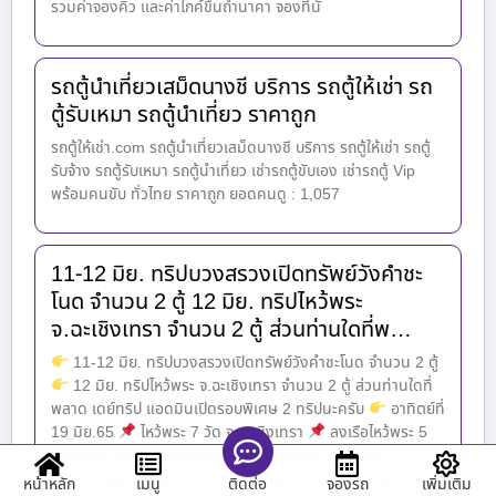
รวมค่าจองคิว และค่าไกค์ขึ้นถ้ำนาคา จองที่นั่
รถตู้นำเที่ยวเสม็ดนางชี บริการ รถตู้ให้เช่า รถ
ตู้รับเหมา รถตู้นำเที่ยว ราคาถูก
รถตู้ให้เช่า.com รถตู้นำเที่ยวเสม็ดนางชี บริการ รถตู้ให้เช่า รถตู้
รับจ้าง รถตู้รับเหมา รถตู้นำเที่ยว เช่ารถตู้ขับเอง เช่ารถตู้ Vip
พร้อมคนขับ ทั่วไทย ราคาถูก ยอดคนดู : 1,057
11-12 มิย. ทริปบวงสรวงเปิดทรัพย์วังคำชะ
โนด จำนวน 2 ตู้ 12 มิย. ทริปไหว้พระ
จ.ฉะเชิงเทรา จำนวน 2 ตู้ ส่วนท่านใดที่พ…
11-12 มิย. ทริปบวงสรวงเปิดทรัพย์วังคำชะโนด จำนวน 2 ตู้
12 มิย. ทริปไหว้พระ จ.ฉะเชิงเทรา จำนวน 2 ตู้ ส่วนท่านใดที่
พลาด เดย์ทริป แอดมินเปิดรอบพิเศษ 2 ทริปนะครับ
อาทิตย์ที่
19 มิย.65
ไหว้พระ 7 วัด จ.ฉะเชิงเทรา
ลงเรือไหว้พระ 5
วัดอัมพวา #สนใจทักแชทเพจหาแอดมินครับ ดูเพิ่มเติม :
https://www.facebook.com/1535489610071933/posts/32
หน้าหลัก
เมนู
จองรถ
เพิ่มเติม
ติดต่อ