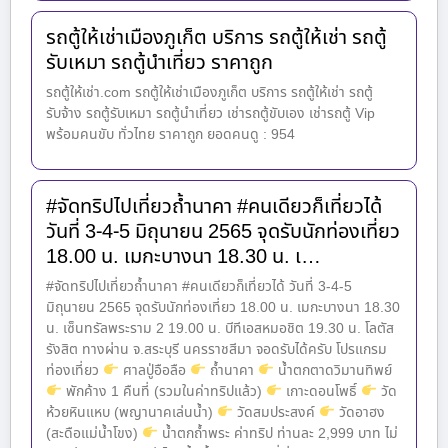
รถตู้ให้เช่าเมืองภูเก็ต บริการ รถตู้ให้เช่า รถตู้
รับเหมา รถตู้นำเที่ยว ราคาถูก
รถตู้ให้เช่า.com รถตู้ให้เช่าเมืองภูเก็ต บริการ รถตู้ให้เช่า รถตู้
รับจ้าง รถตู้รับเหมา รถตู้นำเที่ยว เช่ารถตู้ขับเอง เช่ารถตู้ Vip
พร้อมคนขับ ทั่วไทย ราคาถูก ยอดคนดู : 954
#จัดทริปไปเที่ยวถ้ำนาคา #คนเดียวก็เที่ยวได้
วันที่ 3-4-5 มิถุนายน 2565 จุดรับนักท่องเที่ยว
18.00 น. เมกะบางนา 18.30 น. เ…
#จัดทริปไปเที่ยวถ้ำนาคา #คนเดียวก็เที่ยวได้ วันที่ 3-4-5
มิถุนายน 2565 จุดรับนักท่องเที่ยว 18.00 น. เมกะบางนา 18.30
น. เซ็นทรัลพระราม 2 19.00 น. บีทีเอสหมอชิต 19.30 น. โลตัส
รังสิต ทางผ่าน จ.สระบุรี นครราชสีมา จอดรับได้ครับ โปรแกรม
ท่องเที่ยว
ศาลปู่อือลือ
ถ้ำนาคา
น้ำตกตาดวิมานทิพย์
พักค้าง 1 คืนที่ (รวมในค่าทริปแล้ว)
เกาะดอนโพธิ์
วัด
ห้วยหินแหบ (พญานาคเล่นน้ำ)
วัดสมประสงค์
วัดอาฮง
(สะดือแม่น้ำโขง)
น้ำตกถ้ำพระ ค่าทริป ท่านละ 2,999 บาท ไม่