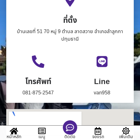
ที่ตั้ง
บ้านเลขที่ 51 70 หมู่ 9 ตำบล ลาดสวาย อำเภอลำลูกกา
ปทุมธานี
โทรศัพท์
Line
081-875-2547
van958
หน้าหลัก
เมนู
จองรถ
เพิ่มเติม
ติดต่อ