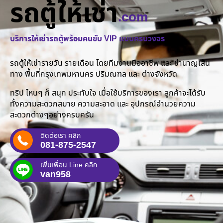
รถตู้ให้เช่า
.com
บริการให้เช่ารถตู้พร้อมคนขับ VIP แบบครบวงจร
รถตู้ให้เช่ารายวัน รายเดือน โดยทีมงานมืออาชีพ และ ชำนาญเส้น
ทาง พื้นที่กรุงเทพมหานคร ปริมณฑล และ ต่างจังหวัด
ทริป ไหนๆ ก็ สนุก ประทับใจ เมื่อใช้บริการของเรา ลูกค้าจะได้รับ
ทั้งความสะดวกสบาย ความสะอาด และ อุปกรณ์อำนวยความ
สะดวกต่างๆอย่างครบครัน
ติดต่อเรา คลิก
081-875-2547
เพิ่มเพื่อน Line คลิก
van958