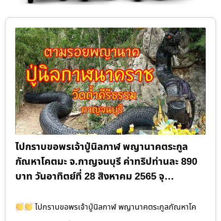
ไปกราบขอพรเจ้าปู่นิลกาฬ พญานาคตระกูล
กัณหาโคตมะ จ.กาญจนบุรี ค่าทริปท่านละ 890
บาท วันอาทิตย์ที่ 28 สิงหาคม 2565 จุ…
ไปกราบขอพรเจ้าปู่นิลกาฬ พญานาคตระกูลกัณหาโค