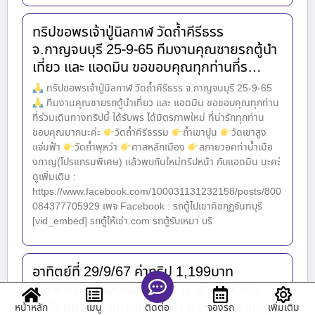
ทริปขอพรเจ้าปู่นิลกาฬ วัดถ้ำคีรีธรร
จ.กาญจนบุรี 25-9-65 ทีมงานคุณชายรถตู้นำ
เที่ยว และ แอดมิน ขอขอบคุณทุกท่านที่ร…
ทริปขอพรเจ้าปู่นิลกาฬ วัดถ้ำคีรีธรร จ.กาญจนบุรี 25-9-65
ทีมงานคุณชายรถตู้นำเที่ยว และ แอดมิน ขอขอบคุณทุกท่าน
ที่ร่วมเดินทางทริปนี้ ได้รับพร ได้มิตรภาพใหม่ ที่น่ารักทุกท่าน
ขอบคุณมากนะค่ะ
วัดถ้ำคีรีธรรม
ถ้ำเขาปูน
วัดเขาสูง
แจ่มฟ้า
วัดถ้ำพุหว่า
ศาลหลักเมือง
สกายวอคท่าน้ำเมือ
งกาญ(โปรแกรมพิเศษ) แล้วพบกันใหม่ทริปหน้า กับแอดมิน นะคะ่
ดูเพิ่มเติม :
https://www.facebook.com/100031131232158/posts/800
084377705929 เพจ Facebook : รถตู้ไปเขาคิชกุฏจันทบุรี
[vid_embed] รถตู้ให้เช่า.com รถตู้รับเหมา บริ
อาทิตย์ที่ 29/9/67 ค่าทริป 1,199บาท
29/9/67 จุดจอดรับ 06.30 น. ลานจอดรถ
BTS หมอชิต สถานที่เช็คอิน ผาหินซ้อน วนอุ…
หน้าหลัก
เมนู
จองรถ
เพิ่มเติม
ติดต่อ