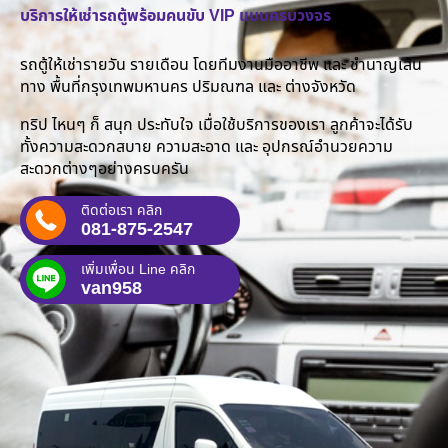
บริการให้เช่ารถตู้พร้อมคนขับ VIP แบบครบวงจร
รถตู้ให้เช่ารายวัน รายเดือน โดยทีมงานมืออาชีพ และ ชำนาญเส้น
ทาง พื้นที่กรุงเทพมหานคร ปริมณฑล และ ต่างจังหวัด
ทริป ไหนๆ ก็ สนุก ประทับใจ เมื่อใช้บริการของเรา ลูกค้าจะได้รับ
ทั้งความสะดวกสบาย ความสะอาด และ อุปกรณ์อำนวยความ
สะดวกต่างๆอย่างครบครัน
ติดต่อเรา คลิก
081-875-2547
เพิ่มเพื่อน Line คลิก
van958