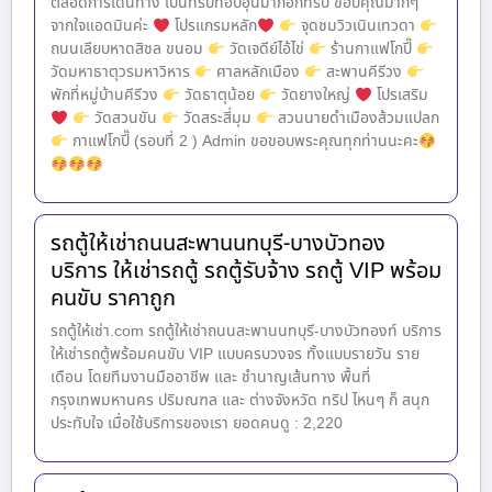
ตลอดการเดินทาง เป็นทริปที่อบอุ่นมากอีกทริป ขอบคุณมากๆ
จากใจแอดมินค่ะ
โปรแกรมหลัก
จุดชมวิวเนินเทวดา
ถนนเลียบหาดสิชล ขนอม
วัดเจดีย์ไอ้ไข่
ร้านกาแฟโกปี๊
วัดมหาธาตุวรมหาวิหาร
ศาลหลักเมือง
สะพานคีรีวง
พักที่หมู่บ้านคีรีวง
วัดธาตุน้อย
วัดยางใหญ่
โปรเสริม
วัดสวนขัน
วัดสระสี่มุม
สวนนายดำเมืองส้วมแปลก
กาแฟโกปี๊ (รอบที่ 2 ) Admin ขอขอบพระคุณทุกท่านนะคะ
รถตู้ให้เช่าถนนสะพานนทบุรี-บางบัวทอง
บริการ ให้เช่ารถตู้ รถตู้รับจ้าง รถตู้ VIP พร้อม
คนขับ ราคาถูก
รถตู้ให้เช่า.com รถตู้ให้เช่าถนนสะพานนทบุรี-บางบัวทองท์ บริการ
ให้เช่ารถตู้พร้อมคนขับ VIP แบบครบวงจร ทั้งแบบรายวัน ราย
เดือน โดยทีมงานมืออาชีพ และ ชำนาญเส้นทาง พื้นที่
กรุงเทพมหานคร ปริมณฑล และ ต่างจังหวัด ทริป ไหนๆ ก็ สนุก
ประทับใจ เมื่อใช้บริการของเรา ยอดคนดู : 2,220