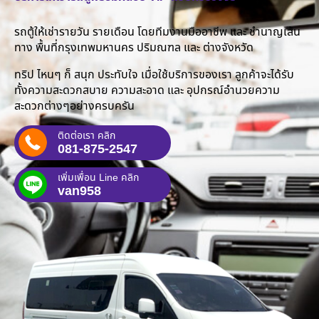
รถตู้ให้เช่ารายวัน รายเดือน โดยทีมงานมืออาชีพ และ ชำนาญเส้น
ทาง พื้นที่กรุงเทพมหานคร ปริมณฑล และ ต่างจังหวัด
ทริป ไหนๆ ก็ สนุก ประทับใจ เมื่อใช้บริการของเรา ลูกค้าจะได้รับ
ทั้งความสะดวกสบาย ความสะอาด และ อุปกรณ์อำนวยความ
สะดวกต่างๆอย่างครบครัน
ติดต่อเรา คลิก
081-875-2547
เพิ่มเพื่อน Line คลิก
van958