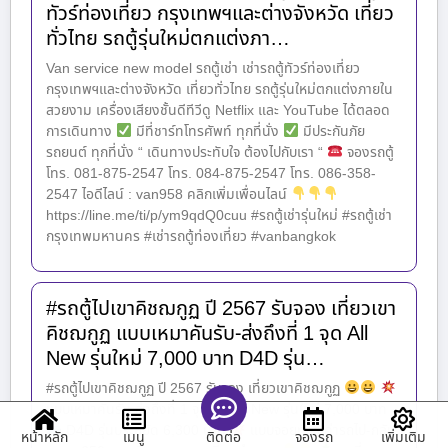
ทัวร์ท่องเที่ยว กรุงเทพฯและต่างจังหวัด เที่ยว
ทั่วไทย รถตู้รุ่นใหม่ตกแต่งภา…
Van service new model รถตู้เช่า เช่ารถตู้ทัวร์ท่องเที่ยว
กรุงเทพฯและต่างจังหวัด เที่ยวทั่วไทย รถตู้รุ่นใหม่ตกแต่งภายใน
สวยงาม เครื่องเสียงชั้นดีทีวีดู Netflix และ YouTube ได้ตลอด
การเดินทาง
มีที่ชาร์ทโทรศัพท์ ทุกที่นั่ง
มีประกันภัย
รถยนต์ ทุกที่นั่ง “ เดินทางประทับใจ ต้องไปกับเรา “
จองรถตู้
โทร. 081-875-2547 โทร. 084-875-2547 โทร. 086-358-
2547 ไอดีไลน์ : van958 คลิกเพิ่มเพื่อนไลน์
https://line.me/ti/p/ym9qdQ0cuu #รถตู้เช่ารุ่นใหม่ #รถตู้เช่า
กรุงเทพมหานคร #เช่ารถตู้ท่องเที่ยว #vanbangkok
#รถตู้ไปเขาคิชฌกูฏ ปี 2567 รับจอง เที่ยวเขา
คิชฌกูฏ แบบเหมาคันรับ-ส่งถึงที่ 1 จุด All
New รุ่นใหม่ 7,000 บาท D4D รุ่น…
#รถตู้ไปเขาคิชฌกูฏ ปี 2567 รับจอง เที่ยวเขาคิชฌกูฏ
แบบเหมาคันรับ-ส่งถึงที่ 1 จุด
All New รุ่นใหม่ 7,000 บาท
D4D รุ่นประหยัด 6,300 บาท
แบบจอยทัวร์ ค่ารถไป-กลับ
หน้าหลัก
เมนู
จองรถ
เพิ่มเติม
ติดต่อ