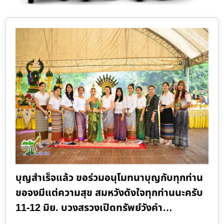
บุญสำเร็จแล้ว ขอร่วมอนุโมทนาบุญกับทุกท่าน
ขอจงมีแต่ความสุข สมหวังดังใจทุกท่านนะครับ
11-12 มิย. บวงสรวงเปิดทรัพย์วังคำ…