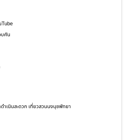
ouTube
อบคัน
ย
น้ำดำเนินสะดวก เที่ยวสวนนงนุชพัทยา