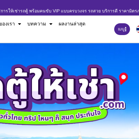
ิการให้เช่ารถตู้ พร้อมคนขับ VIP แบบครบวงจร รถสวย บริการดี ราคามิตร
ของเรา
บทความ
ผลงานล่าสุด
เมนู