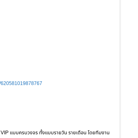
s/620581019878767
คนขับ VIP แบบครบวงจร ทั้งแบบรายวัน รายเดือน โดยทีมงาน