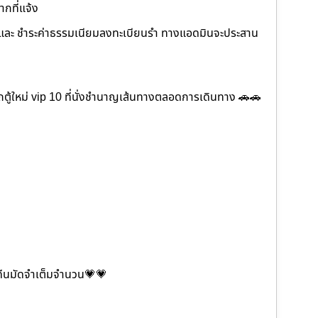
ากที่แจ้ง
ภาพ และ ชำระค่าธรรมเนียมลงทะเบียนรำ ทางแอดมินจะประสาน
ู้ใหม่ vip 10 ที่นั่งชำนาญเส้นทางตลอดการเดินทาง 🚗🚗
ะคืนมัดจำเต็มจำนวน💗💗