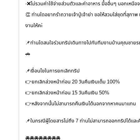
-❌ไม่รวมค่าใช้จ่ายส่วนตัวและค่าอาหาร มื้ออื่นๆ นอกเหนือจ
👏 ท่านใดอยากรำถวายเจ้าปู่เจ้าย่า ขอให้สวมใส่ชุดที่สุ
งานให้คะ่
📌ท่านใดสนใจร่วมทริปเดินทางไปกับทีมงานบ้านคุณชายรถต
🚗
📌เงื่อนไขในการยกเลิกทริป
👉ยกเลิกล่วงหน้าก่อน 20 วันคืนเงินเต็ม 100%
👉ยกเลิกล่วงหน้าก่อน 15 วันคืนเงิน 50%
👉หลังจากนั้นไม่สามารถคืนเงินได้นอกจากหาคนมาแทน
📌ในกรณีผู้โดยสารไม่ถึง 7 ท่านไม่สามารถออกทริปได้แล
🚘🚘🚘🚘🚘🚘🚘🚘