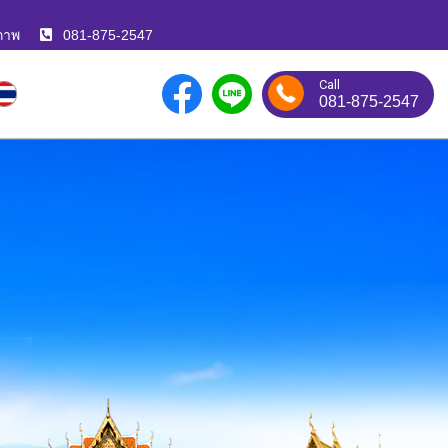
ภาพ
081-875-2547
Call
081-875-2547