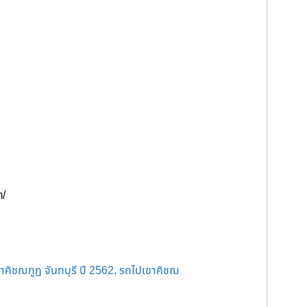
m/
เขาคิชฌกูฏ จันทบุรี ปี 2562, รถไปเขาคิชฌ