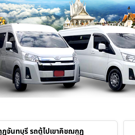
กุฏจันทบุรี รถตู้ไปเขาคิชฌกูฏ