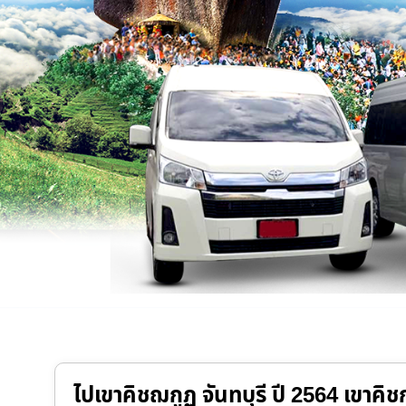
ไปเขาคิชฌกูฏ จันทบุรี ปี 2564 เขาคิช