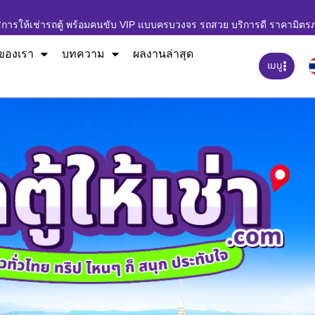
ิการให้เช่ารถตู้ พร้อมคนขับ VIP แบบครบวงจร รถสวย บริการดี ราคามิตร
ของเรา
บทความ
ผลงานล่าสุด
เมนู