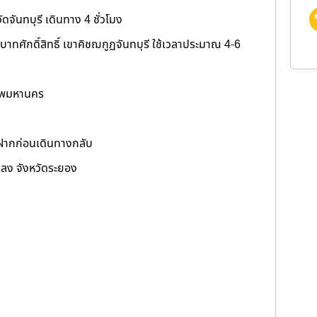
ดจันทบุรี เดินทาง 4 ชั่วโมง
าทศักดิ์สิทธิ์ เขาคิชฌกูฏจันทบุรี ใช้เวลาประมาณ 4-6
เทพมหานคร
งฝากก่อนเดินทางกลับ
กลง จังหวัดระยอง