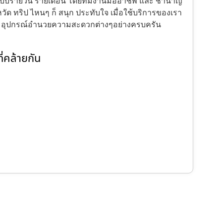
้งแบบรายวัน รายเดือน โดยทีมงานมืออาชีพ และ ชำนาญ
ัด ทริป ไหนๆ ก็ สนุก ประทับใจ เมื่อใช้บริการของเรา
ะ อุปกรณ์อำนวยความสะดวกต่างๆอย่างครบครัน
่คล้ายกัน