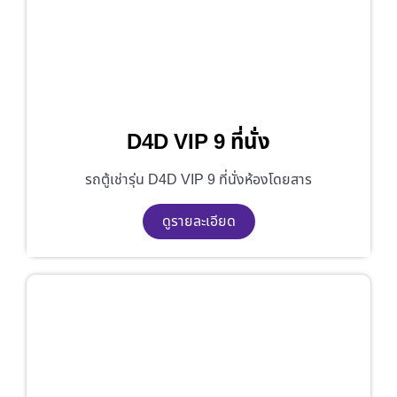
D4D VIP 9 ที่นั่ง
รถตู้เช่ารุ่น D4D VIP 9 ที่นั่งห้องโดยสาร
ดูรายละเอียด