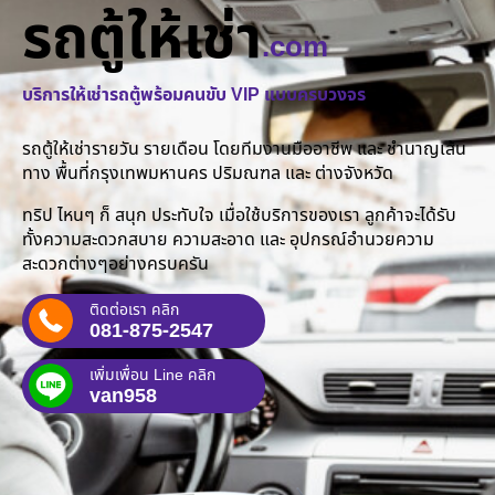
รถตู้ให้เช่า
.com
บริการให้เช่ารถตู้พร้อมคนขับ VIP แบบครบวงจร
รถตู้ให้เช่ารายวัน รายเดือน โดยทีมงานมืออาชีพ และ ชำนาญเส้น
ทาง พื้นที่กรุงเทพมหานคร ปริมณฑล และ ต่างจังหวัด
ทริป ไหนๆ ก็ สนุก ประทับใจ เมื่อใช้บริการของเรา ลูกค้าจะได้รับ
ทั้งความสะดวกสบาย ความสะอาด และ อุปกรณ์อำนวยความ
สะดวกต่างๆอย่างครบครัน
ติดต่อเรา คลิก
081-875-2547
เพิ่มเพื่อน Line คลิก
van958