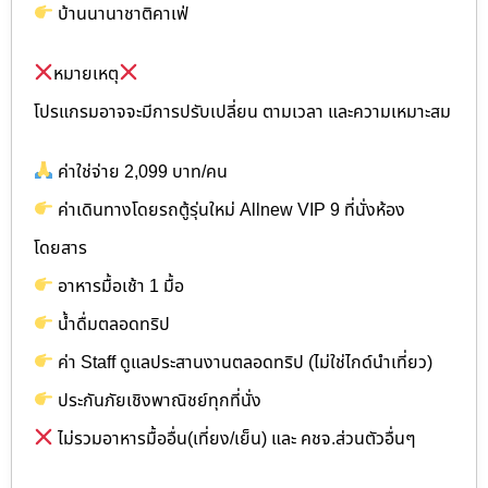
บ้านนานาชาติคาเฟ่
หมายเหตุ
โปรแกรมอาจจะมีการปรับเปลี่ยน ตามเวลา และความเหมาะสม
ค่าใช่จ่าย 2,099 บาท/คน
ค่าเดินทางโดยรถตู้รุ่นใหม่ Allnew VIP 9 ที่นั่งห้อง
โดยสาร
อาหารมื้อเช้า 1 มื้อ
น้ำดื่มตลอดทริป
ค่า Staff ดูแลประสานงานตลอดทริป (ไม่ใช่ไกด์นำเที่ยว)
ประกันภัยเชิงพาณิชย์ทุกที่นั่ง
ไม่รวมอาหารมื้ออื่น(เที่ยง/เย็น) และ คชจ.ส่วนตัวอื่นๆ