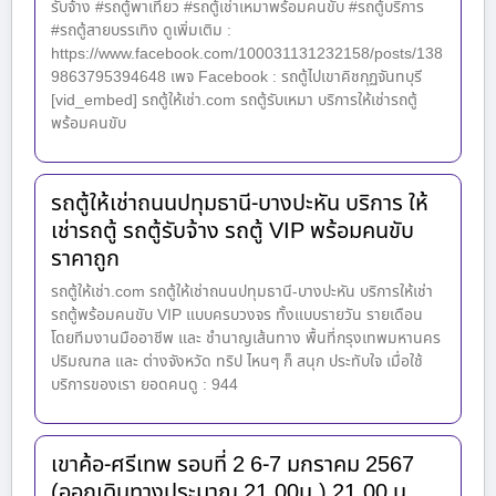
รับจ้าง #รถตู้พาเที่ยว #รถตู้เช่าเหมาพร้อมคนขับ #รถตู้บริการ
#รถตู้สายบรรเทิง ดูเพิ่มเติม :
https://www.facebook.com/100031131232158/posts/138
9863795394648 เพจ Facebook : รถตู้ไปเขาคิชกุฏจันทบุรี
[vid_embed] รถตู้ให้เช่า.com รถตู้รับเหมา บริการให้เช่ารถตู้
พร้อมคนขับ
รถตู้ให้เช่าถนนปทุมธานี-บางปะหัน บริการ ให้
เช่ารถตู้ รถตู้รับจ้าง รถตู้ VIP พร้อมคนขับ
ราคาถูก
รถตู้ให้เช่า.com รถตู้ให้เช่าถนนปทุมธานี-บางปะหัน บริการให้เช่า
รถตู้พร้อมคนขับ VIP แบบครบวงจร ทั้งแบบรายวัน รายเดือน
โดยทีมงานมืออาชีพ และ ชำนาญเส้นทาง พื้นที่กรุงเทพมหานคร
ปริมณฑล และ ต่างจังหวัด ทริป ไหนๆ ก็ สนุก ประทับใจ เมื่อใช้
บริการของเรา ยอดคนดู : 944
เขาค้อ-ศรีเทพ รอบที่ 2 6-7 มกราคม 2567
(ออกเดินทางประมาณ 21.00น.) 21.00 น.