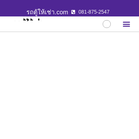
รถตู้ให้เช่า.com
081-875-2547
บริการขอ
ผลงานล่าสุ