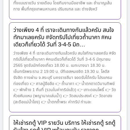
ทั้งแบบรายวัน รายเดือน โดยทีมงานมืออาชีพ และ ชำนาญเส้น
ทาง พื้นที่กรุงเทพมหานคร ปริมณฑล และ ต่างจังหวั
ว่างเพียง 4 ที่ เราจะเดินทางกันแล้วครับ สนใจ
ทักมาเลยครับ #จัดทริปไปเที่ยวถ้ำนาคา #คน
เดียวก็เที่ยวได้ วันที่ 3-4-5 มิถ…
ว่างเพียง 4 ที่ เราจะเดินทางกันแล้วครับ สนใจทักมาเลยครับ #จัด
ทริปไปเที่ยวถ้ำนาคา #คนเดียวก็เที่ยวได้ วันที่ 3-4-5 มิถุนายน
2565 จุดรับนักท่องเที่ยว 18.00 น. เมกะบางนา 18.30 น.
เซ็นทรัลพระราม 2 19.00 น. บีทีเอสหมอชิต 19.30 น. โลตัส
รังสิต ทางผ่าน จ.สระบุรี นครราชสีมา จอดรับได้ครับ โปรแกรม
ท่องเที่ยว 👉 ศาลปู่อือลือ 👉 ถ้ำนาคา 👉 น้ำตกตาดวิมานทิพย์
👉 พักค้าง 1 คืนที่ (รวมในค่าทริปแล้ว) 👉 เกาะดอนโพธิ์ 👉 วัด
ห้วยหินแหบ (พญานาคเล่นน้ำ) 👉 วัดสมประสงค์ 👉 วัดอาฮง
(สะดือแม่น้ำโขง) 👉 น้ำตกถ้ำพระ ค่าทริป ท่านละ
ให้เช่ารถตู้ VIP รายวัน บริการ ให้เช่ารถตู้ รถตู้