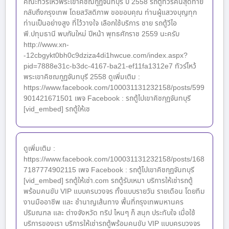
คณะทัวร์ไหว้พระเขาคิชฌกูฏจันทบุรี ปี 2558 รถตู้ทัวร์คันสุดท้าย
กลับถึงกรุงเทพ โดยสวัสดิภาพ ขอขอบคุณ ท่านผู้แสวงบุญทุก
ท่านเป็นอย่างสูง ที่ไว้วางใจ เลือกใช้บริการ ชาย รถตู้วีไอ
พี.ปทุมธานี พบกันใหม่ ปีหน้า พุทธศักราช 2559 นะครับ
http://www.xn-
-12cbgykt0bh0c9dziza4di1hwcue.com/index.aspx?
pid=7888e31c-b3dc-4167-ba21-ef11fa1312e7 ทัวร์ไหว้
พระเขาคิชฌกูฏจันทบุรี 2558 ดูเพิ่มเติม :
https://www.facebook.com/100031131232158/posts/599
901421671501 เพจ Facebook : รถตู้ไปเขาคิชกุฏจันทบุรี
[vid_embed] รถตู้ให้เช
ดูเพิ่มเติม :
https://www.facebook.com/100031131232158/posts/168
7187774902115 เพจ Facebook : รถตู้ไปเขาคิชกุฏจันทบุรี
[vid_embed] รถตู้ให้เช่า.com รถตู้รับเหมา บริการให้เช่ารถตู้
พร้อมคนขับ VIP แบบครบวงจร ทั้งแบบรายวัน รายเดือน โดยทีม
งานมืออาชีพ และ ชำนาญเส้นทาง พื้นที่กรุงเทพมหานคร
ปริมณฑล และ ต่างจังหวัด ทริป ไหนๆ ก็ สนุก ประทับใจ เมื่อใช้
บริการของเรา บริการให้เช่ารถตู้พร้อมคนขับ VIP แบบครบวงจร