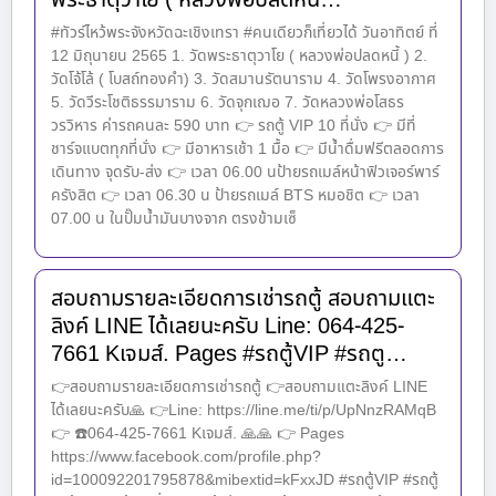
พระธาตุวาโย ( หลวงพ่อปลดหนี…
#ทัวร์ไหว้พระจังหวัดฉะเชิงเทรา #คนเดียวก็เที่ยวได้ วันอาทิตย์ ที่
12 มิถุนายน 2565 1. วัดพระธาตุวาโย ( หลวงพ่อปลดหนี้ ) 2.
วัดโจ้โล้ ( โบสถ์ทองคำ) 3. วัดสมานรัตนาราม 4. วัดโพรงอากาศ
5. วัดวีระโชติธรรมาราม 6. วัดจุกเฌอ 7. วัดหลวงพ่อโสธร
วรวิหาร ค่ารถคนละ 590 บาท 👉 รถตู้ VIP 10 ที่นั่ง 👉 มีที่
ชาร์จแบตทุกที่นั่ง 👉 มีอาหารเช้า 1 มื้อ 👉 มีน้ำดื่มฟรีตลอดการ
เดินทาง จุดรับ-ส่ง 👉 เวลา 06.00 นป้ายรถเมล์หน้าฟิวเจอร์พาร์
ครังสิต 👉 เวลา 06.30 น ป้ายรถเมล์ BTS หมอชิต 👉 เวลา
07.00 น ในปั๊มน้ำมันบางจาก ตรงข้ามเซ็
สอบถามรายละเอียดการเช่ารถตู้ สอบถามแตะ
ลิงค์ LINE ได้เลยนะครับ Line: 064-425-
7661 Kเจมส์. Pages #รถตู้VIP #รถตู…
👉สอบถามรายละเอียดการเช่ารถตู้ 👉สอบถามแตะลิงค์ LINE
ได้เลยนะครับ🙏 👉Line: https://line.me/ti/p/UpNnzRAMqB
👉 ☎️064-425-7661 Kเจมส์. 🙏🙏 👉 Pages
https://www.facebook.com/profile.php?
id=100092201795878&mibextid=kFxxJD #รถตู้VIP #รถตู้