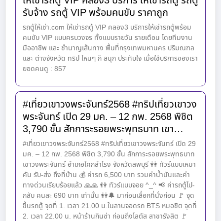
ให้เช่ารถตู้ VIP คลอง3 บริการ ให้เช่ารถตู้ รถตู้
รับจ้าง รถตู้ VIP พร้อมคนขับ ราคาถูก
รถตู้ให้เช่า.com ให้เช่ารถตู้ VIP คลอง3 บริการให้เช่ารถตู้พร้อม
คนขับ VIP แบบครบวงจร ทั้งแบบรายวัน รายเดือน โดยทีมงาน
มืออาชีพ และ ชำนาญเส้นทาง พื้นที่กรุงเทพมหานคร ปริมณฑล
และ ต่างจังหวัด ทริป ไหนๆ ก็ สนุก ประทับใจ เมื่อใช้บริการของเรา
ยอดคนดู : 857
#เที่ยวเขาวงพระจันทร์2568 #ทริปเที่ยวเขาวง
พระจันทร์ เปิด 29 มค. – 12 กพ. 2568 พิชิต
3,790 ขั้น สักการะรอยพระพุทธบาท เขา…
#เที่ยวเขาวงพระจันทร์2568 #ทริปเที่ยวเขาวงพระจันทร์ เปิด 29
มค. – 12 กพ. 2568 พิชิต 3,790 ขั้น สักการะรอยพระพุทธบาท
เขาวงพระจันทร์ อำเภอโคกสำโรง จังหวัดลพบุรี 👭 ทัวร์แบบเหมา
คัน รับ-ส่ง ถึงที่บ้าน 💰 ค่ารถ 6,500 บาท รวมค่าน้ำมันและค่า
ทางด่วนเรียบร้อยแล้ว 🙏🙏 👫 ทัวร์แบบจอย ^_^ 📢 ค่ารถตู้ไป-
กลับ คนละ 690 บาท เท่านั้น 👭🔔 มาก่อนเลื่อกที่นั่งก่อน 🚩 จุด
ขึ้นรถตู้ จุดที่ 1. เวลา 21.00 น.ในลานจอดรถ BTS หมอชิต จุดที่
2. เวลา 22.00 น. หน้าร้านกินซ่า ก่อนถึงโลตัส สาขารังสิต 🚩