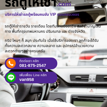
รถตู้ให้เช่า
.com
บริการให้เช่ารถตู้พร้อมคนขับ VIP แบบครบวงจร
รถตู้ให้เช่ารายวัน รายเดือน โดยทีมงานมืออาชีพ และ ชำนาญเส้น
ทาง พื้นที่กรุงเทพมหานคร ปริมณฑล และ ต่างจังหวัด
ทริป ไหนๆ ก็ สนุก ประทับใจ เมื่อใช้บริการของเรา ลูกค้าจะได้รับ
ทั้งความสะดวกสบาย ความสะอาด และ อุปกรณ์อำนวยความ
สะดวกต่างๆอย่างครบครัน
ติดต่อเรา คลิก
081-875-2547
เพิ่มเพื่อน Line คลิก
van958