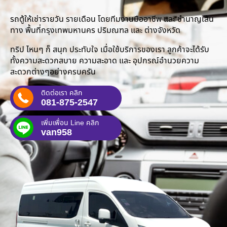
รถตู้ให้เช่ารายวัน รายเดือน โดยทีมงานมืออาชีพ และ ชำนาญเส้น
ทาง พื้นที่กรุงเทพมหานคร ปริมณฑล และ ต่างจังหวัด
ทริป ไหนๆ ก็ สนุก ประทับใจ เมื่อใช้บริการของเรา ลูกค้าจะได้รับ
ทั้งความสะดวกสบาย ความสะอาด และ อุปกรณ์อำนวยความ
สะดวกต่างๆอย่างครบครัน
ติดต่อเรา คลิก
081-875-2547
เพิ่มเพื่อน Line คลิก
van958