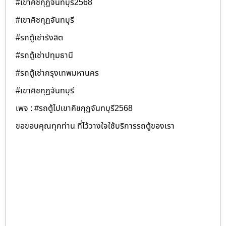
#เขาคิชกุฏจันทบุรี2568
#เขาคิชกุฏจันทบุรี
#รถตู้เช่ารังสิต
#รถตู้เช่าปทุมธานี
#รถตู้เช่ากรุงเทพมหานคร
#เขาคิชกุฏจันทบุรี
เพจ : #รถตู้ไปเขาคิชกุฏจันทบุรี2568
ขอขอบคุณทุกท่าน ที่ไว้วางใจใช้บริการรถตู้ของเรา