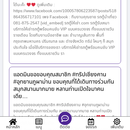
ได้นะค๊ะ
ดูเพิ่มเติม :
https://www.facebook.com/100057806223587/posts/518
864356717101 เพจ Facebook : ทีมงานคุณชาย รถตู้นำเที่ยว
081-875-2547 [vid_embed] รถตู้ให้เช่า.com รถตู้รับเหมา
บริการให้เช่ารถตู้พร้อมคนขับ VIP แบบครบวงจร ทั้งแบบรายวัน
รายเดือน โดยทีมงานมืออาชีพ และ ชำนาญเส้นทาง พื้นที่
กรุงเทพมหานคร ปริมณฑล และ ต่างจังหวัด ทริป ไหนๆ ก็ สนุก
ประทับใจ เมื่อใช้บริการของเรา บริการให้เช่ารถตู้พร้อมคนขับ VIP
แบบครบวงจร ทั้งแบบรายวัน รา
แอดมินขอขอบคุณสมาชิก #ทริปเชียงคาน
#อุทยานภูผาม่าน ขอบคุณที่ได้เดินทางร่วมกัน
สนุกสนานมากมาย หลานท่านเปิดใจมาคน
เดีย…
แอดมินขอขอบคุณสมาชิก #ทริปเชียงคาน #อุทยานภูผาม่าน
ขอบคุณที่ได้เดินทางร่วมกัน สนุกสนานมากมาย หลานท่านเปิด
ใจมาคนเดียว มามีเพื่อนใหม่ในทริป น่ารักที่สุ้ดดดดด
พบกัน
ทริปต่อไปนะค่ะ ดูเพิ่มเติม :
หน้าหลัก
เมนู
จองรถ
เพิ่มเติม
ติดต่อ
https://www.facebook.com/100057806223587/posts/583