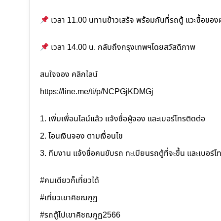
เวลา 11.00 นทานข้าวเสร็จ พร้อมกันที่รถตู้ แวะซื้อข
เวลา 14.00 น. กลับถึงกรุงเทพฯโดยสวัสดิภาพ
สนใจจอง คลิกไลน์
https://line.me/ti/p/NCPGjKDMGj
1. เพิ่มเพื่อนไลน์แล้ว แจ้งชื่อผู้จอง และเบอร์โทรติดต่อ
2. โอนเงินจอง ตามเงื่อนไข
3. ทีมงาน แจ้งชื่อคนขับรถ ทะเบียนรถตู้ที่จะขึ้น และเบอร์โ
#คนเดียวก็เที่ยวได้
#เที่ยวเขาคิชฌกูฏ
#รถตู้ไปเขาคิชฌกูฏ2566