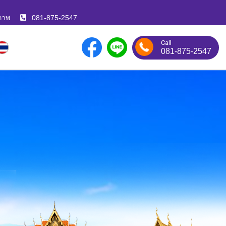
ภาพ
081-875-2547
Call
081-875-2547