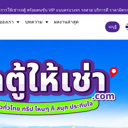
ิการให้เช่ารถตู้ พร้อมคนขับ VIP แบบครบวงจร รถสวย บริการดี ราคามิตร
ของเรา
บทความ
ผลงานล่าสุด
เมนู