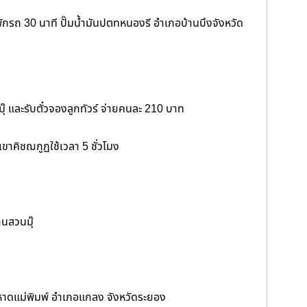
ักรถ 30 นาที ปั๊มน้ำมันปตทหนองรี อำเภอบ้านบึงจังหวัด
 และรับตั๋วจองลูกทัวร์ จ่ายคนละ 210 บาท
ขาคิชฌกูฏใช้เวลา 5 ชั่วโมง
านสวนมุ๊
ที่หาดแม่พิมพ์ อำเภอแกลง จังหวัดระยอง