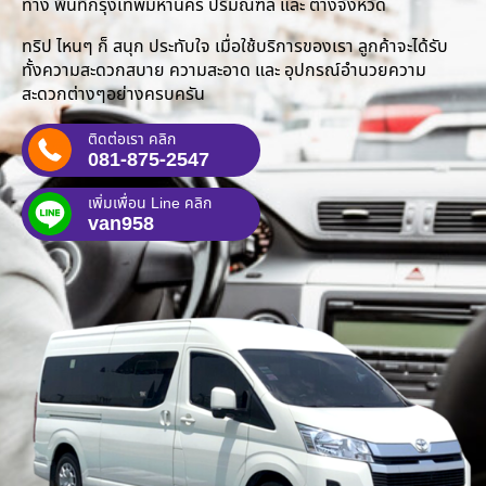
ทาง พื้นที่กรุงเทพมหานคร ปริมณฑล และ ต่างจังหวัด
ทริป ไหนๆ ก็ สนุก ประทับใจ เมื่อใช้บริการของเรา ลูกค้าจะได้รับ
ทั้งความสะดวกสบาย ความสะอาด และ อุปกรณ์อำนวยความ
สะดวกต่างๆอย่างครบครัน
ติดต่อเรา คลิก
081-875-2547
เพิ่มเพื่อน Line คลิก
van958