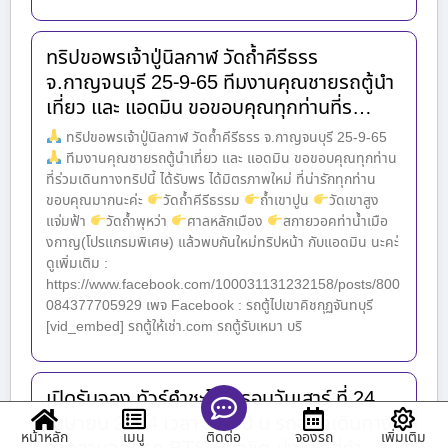
ทริปขอพรเจ้าปู่นิลกาฬ วัดถ้ำคีรีธรร
จ.กาญจนบุรี 25-9-65 ทีมงานคุณชายรถตู้นำ
เที่ยว และ แอดมิน ขอขอบคุณทุกท่านที่ร…
ทริปขอพรเจ้าปู่นิลกาฬ วัดถ้ำคีรีธรร จ.กาญจนบุรี 25-9-65
ทีมงานคุณชายรถตู้นำเที่ยว และ แอดมิน ขอขอบคุณทุกท่าน
ที่ร่วมเดินทางทริปนี้ ได้รับพร ได้มิตรภาพใหม่ ที่น่ารักทุกท่าน
ขอบคุณมากนะค่ะ
วัดถ้ำคีรีธรรม
ถ้ำเขาปูน
วัดเขาสูง
แจ่มฟ้า
วัดถ้ำพุหว่า
ศาลหลักเมือง
สกายวอคท่าน้ำเมือ
งกาญ(โปรแกรมพิเศษ) แล้วพบกันใหม่ทริปหน้า กับแอดมิน นะคะ่
ดูเพิ่มเติม :
https://www.facebook.com/100031131232158/posts/800
084377705929 เพจ Facebook : รถตู้ไปเขาคิชกุฏจันทบุรี
[vid_embed] รถตู้ให้เช่า.com รถตู้รับเหมา บริ
เปิดรับจอง ทัวร์คำชะโนด รอบวันเสาร์ ที่ 24
เมษายน 2564 เวลา 19.00 น รถออกเดินทาง
หน้าหลัก
เมนู
จองรถ
เพิ่มเติม
ติดต่อ