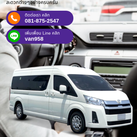
สะดวกต่างๆอย่างครบครัน
ติดต่อเรา คลิก
081-875-2547
เพิ่มเพื่อน Line คลิก
van958