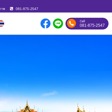
ภาพ
081-875-2547
Call
081-875-2547