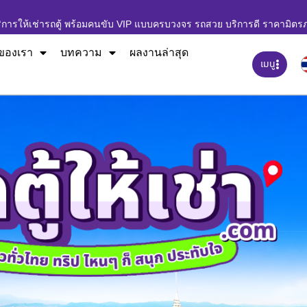
ิการให้เช่ารถตู้ พร้อมคนขับ VIP แบบครบวงจร รถสวย บริการดี ราคามิตร
ของเรา
บทความ
ผลงานล่าสุด
เมนู