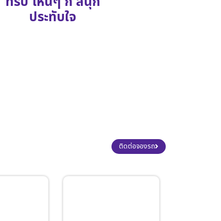
ทริป ไหนๆ ก็ สนุก
ประทับใจ
ติดต่อจองรถ