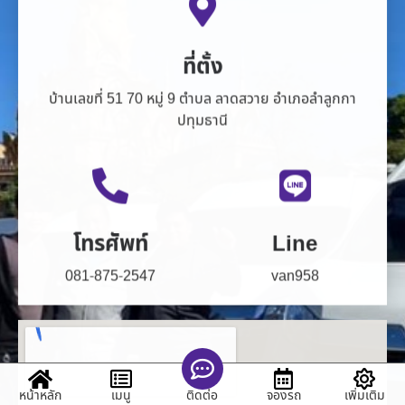
ที่ตั้ง
บ้านเลขที่ 51 70 หมู่ 9 ตำบล ลาดสวาย อำเภอลำลูกกา
ปทุมธานี
โทรศัพท์
Line
081-875-2547
van958
หน้าหลัก
เมนู
จองรถ
เพิ่มเติม
ติดต่อ