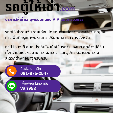
รถตู้ให้เช่า
.com
บริการให้เช่ารถตู้พร้อมคนขับ VIP แบบครบวงจร
รถตู้ให้เช่ารายวัน รายเดือน โดยทีมงานมืออาชีพ และ ชำนาญเส้น
ทาง พื้นที่กรุงเทพมหานคร ปริมณฑล และ ต่างจังหวัด
ทริป ไหนๆ ก็ สนุก ประทับใจ เมื่อใช้บริการของเรา ลูกค้าจะได้รับ
ทั้งความสะดวกสบาย ความสะอาด และ อุปกรณ์อำนวยความ
สะดวกต่างๆอย่างครบครัน
ติดต่อเรา คลิก
081-875-2547
เพิ่มเพื่อน Line คลิก
van958