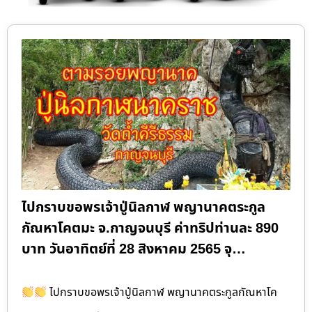
ไปกราบขอพรเจ้าปู่นิลกาฬ พญานาคตระกูล
กัณหาโคตมะ จ.กาญจนบุรี ค่าทริปท่านละ 890
บาท วันอาทิตย์ที่ 28 สิงหาคม 2565 จุ…
ไปกราบขอพรเจ้าปู่นิลกาฬ พญานาคตระกูลกัณหาโค