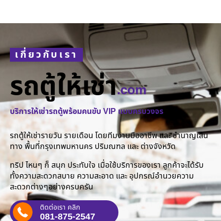
เกี่ยวกับเรา
รถตู้ให้เช่า
.com
บริการให้เช่ารถตู้พร้อมคนขับ VIP แบบครบวงจร
รถตู้ให้เช่ารายวัน รายเดือน โดยทีมงานมืออาชีพ และ ชำนาญเส้น
ทาง พื้นที่กรุงเทพมหานคร ปริมณฑล และ ต่างจังหวัด
ทริป ไหนๆ ก็ สนุก ประทับใจ เมื่อใช้บริการของเรา ลูกค้าจะได้รับ
ทั้งความสะดวกสบาย ความสะอาด และ อุปกรณ์อำนวยความ
สะดวกต่างๆอย่างครบครัน
ติดต่อเรา คลิก
081-875-2547