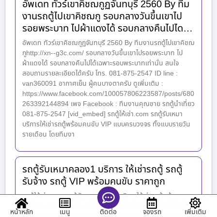
อัพเดท ทัวร์เขาคิชฌกูฏจันทบุรี 2560 By ทีม
งานรถตู้ไปเขาคิชฌกู รอบกลางวันขึ้นเขาไป
รอยพระบาท ไปผ้าแดงได้ รอบกลางคืนไปได…
อัพเดท ทัวร์เขาคิชฌกูฏจันทบุรี 2560 By ทีมงานรถตู้ไปเขาคิชฌ
กูhttp://xn--g3c.com/ รอบกลางวันขึ้นเขาไปรอยพระบาท ไป
ผ้าแดงได้ รอบกลางคืนไปได้เฉพาะรอบพระบาทเท่านั่น สนใจ
สอบถามรายละเอียดได้ครับ โทร. 081-875-2547 ID line :
van360091 อากาศเย็น ผู้คนบางตาครับ ดูเพิ่มเติม :
https://www.facebook.com/100057806223587/posts/680
263392144894 เพจ Facebook : ทีมงานคุณชาย รถตู้นำเที่ยว
081-875-2547 [vid_embed] รถตู้ให้เช่า.com รถตู้รับเหมา
บริการให้เช่ารถตู้พร้อมคนขับ VIP แบบครบวงจร ทั้งแบบรายวัน
รายเดือน โดยทีมงา
รถตู้รับเหมาคลอง1 บริการ ให้เช่ารถตู้ รถตู้
รับจ้าง รถตู้ VIP พร้อมคนขับ ราคาถูก
รถตู้ให้เช่า.com รถตู้รับเหมาคลอง1 บริการให้เช่ารถตู้พร้อมคน
ขับ VIP แบบครบวงจร ทั้งแบบรายวัน รายเดือน โดยทีมงานมือ
หน้าหลัก
เมนู
จองรถ
เพิ่มเติม
ติดต่อ
อาชีพ และ ชำนาญเส้นทาง พื้นที่กรุงเทพมหานคร ปริมณฑล และ