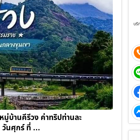
บริ
 หมู่บ้านคีรีวง ค่าทริปท่านละ
วันศุกร์ ที่ …