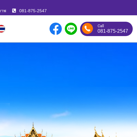
ภาพ
081-875-2547
Call
081-875-2547