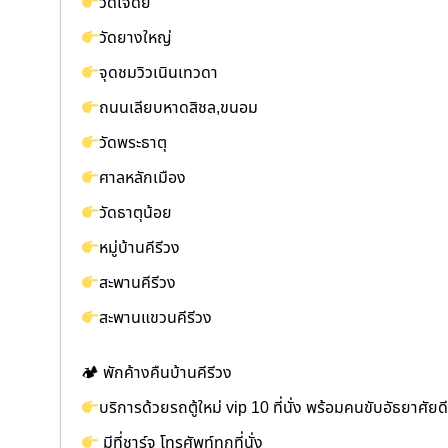
วัดเจดีย์
วัดยางใหญ่
จุดชมวิวเนินเทวดา
ถนนเลียบหาดสิชล,ขนอม
วัดพระธาตุ
ศาลหลักเมือง
วัดธาตุน้อย
หมู่บ้านคีรีวง
สะพานคีรีวง
สะพานแขวนคีรีวง
🏕 พักค้างคืนบ้านคีรีวง
บริการด้วยรถตู้ใหม่ vip 10 ที่นั่ง พร้อมคนขับอัธยาศัยดี
มีที่ชาร์จ โทรศัพท์ทุกที่นั่ง