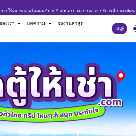
ิการให้เช่ารถตู้ พร้อมคนขับ VIP แบบครบวงจร รถสวย บริการดี ราคามิตร
ของเรา
บทความ
ผลงานล่าสุด
เมนู