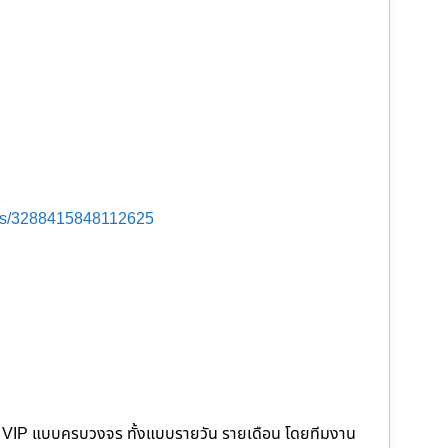
ts/3288415848112625
คนขับ VIP แบบครบวงจร ทั้งแบบรายวัน รายเดือน โดยทีมงาน