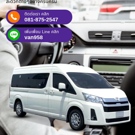
สะดวกต่างๆอย่างครบครัน
ติดต่อเรา คลิก
081-875-2547
เพิ่มเพื่อน Line คลิก
van958