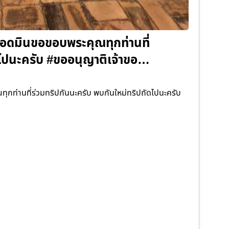
แอดมินขอขอบพระคุณทุกท่านที่
ดไปนะครับ #ขออนุญาติเจ้าขอ…
กท่านที่ร่วมทริปกันนะครับ พบกันใหม่ทริปถัดไปนะครับ