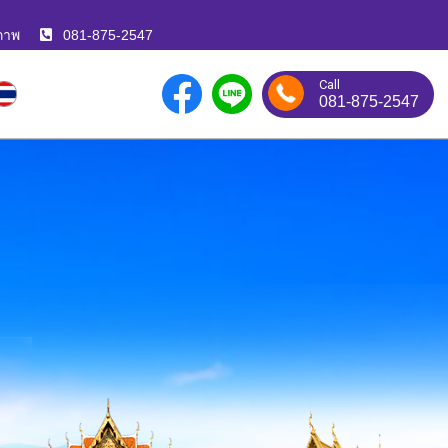
ภาพ
081-875-2547
Call
081-875-2547