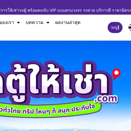
ิการให้เช่ารถตู้ พร้อมคนขับ VIP แบบครบวงจร รถสวย บริการดี ราคามิตร
ของเรา
บทความ
ผลงานล่าสุด
เมนู