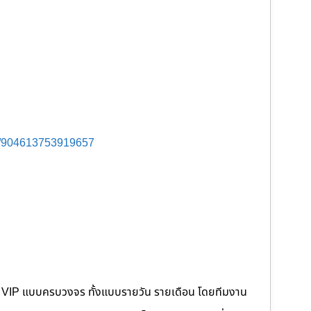
s/904613753919657
คนขับ VIP แบบครบวงจร ทั้งแบบรายวัน รายเดือน โดยทีมงาน