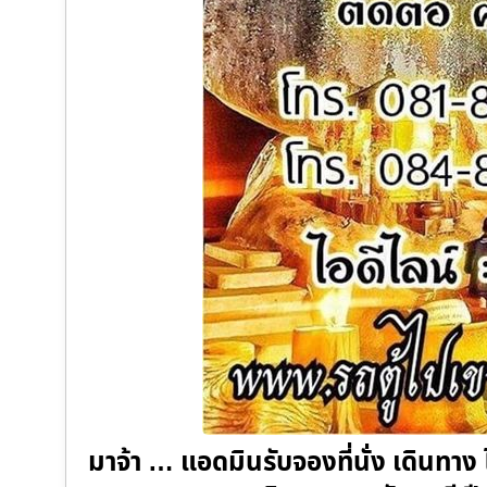
มาจ้า … แอดมินรับจองที่นั่ง เดินทา