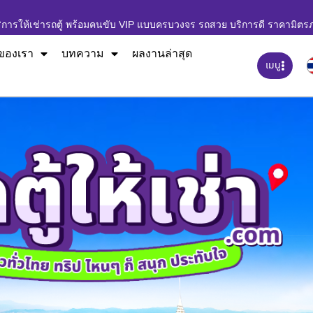
ิการให้เช่ารถตู้ พร้อมคนขับ VIP แบบครบวงจร รถสวย บริการดี ราคามิตร
ของเรา
บทความ
ผลงานล่าสุด
เมนู