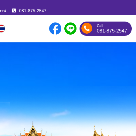
ภาพ
081-875-2547
Call
081-875-2547