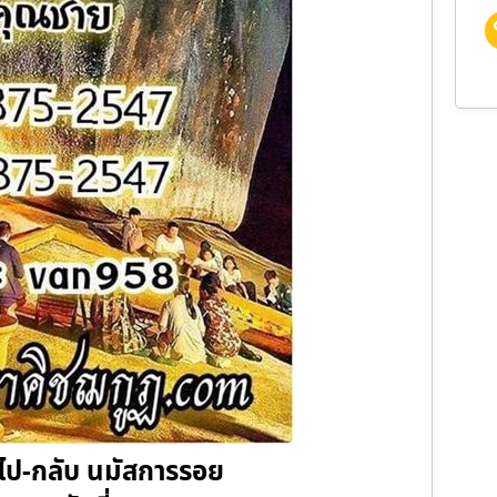
ง ไป-กลับ นมัสการรอย