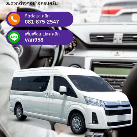
สะดวกต่างๆอย่างครบครัน
ติดต่อเรา คลิก
081-875-2547
เพิ่มเพื่อน Line คลิก
van958