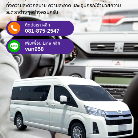
ทั้งความสะดวกสบาย ความสะอาด และ อุปกรณ์อำนวยความ
สะดวกต่างๆอย่างครบครัน
ติดต่อเรา คลิก
081-875-2547
เพิ่มเพื่อน Line คลิก
van958